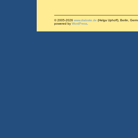
© 2005-2026
www.diabsite.de
(Helga Uphoff), Berlin, Ger
powered by
WordPress
.