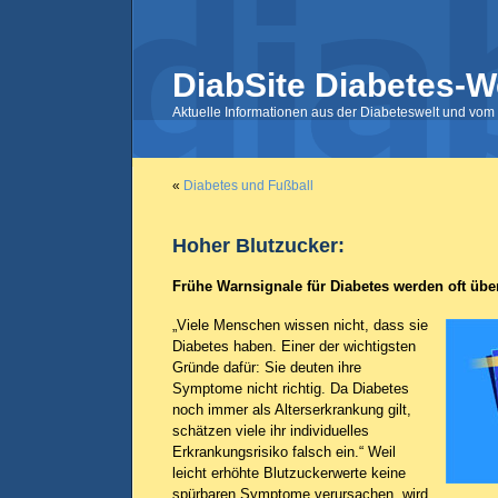
DiabSite Diabetes-W
Aktuelle Informationen aus der Diabeteswelt und vom 
«
Diabetes und Fußball
Hoher Blutzucker:
Frühe Warnsignale für Diabetes werden oft üb
„Viele Menschen wissen nicht, dass sie
Diabetes haben. Einer der wichtigsten
Gründe dafür: Sie deuten ihre
Symptome nicht richtig. Da Diabetes
noch immer als Alterserkrankung gilt,
schätzen viele ihr individuelles
Erkrankungsrisiko falsch ein.“ Weil
leicht erhöhte Blutzuckerwerte keine
spürbaren Symptome verursachen, wird