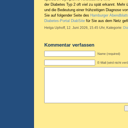
der Diabetes Typ 2 oft viel zu spät erkannt. Meh
und die Bedeutung einer frühzeitigen Diagnose von
Sie auf folgender Seite des
Hamburger Abendblatt
Diabetes-Portal DiabSite
für Sie aus dem Netz gefi
Helga Uphoff, 12. Juni 2026, 15.45 Uhr, Kategorie:
Di
Kommentar verfassen
Name (required)
E-Mail (wird nicht verö