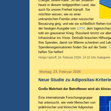
Energie, bittere Kälte: So die Situation
heute in diesem leidgeprüften Land, das
auch für unsere Freiheit kämpft. Sie
möchten wissen, wie es einer
unkrainischen Familie unter russischer
Besatzung ging, und wie sie schließlich fliehen ko
der heutigen Ausgabe von
11KM
, dem tagesschau-
tobt ein grausamer Krieg. Russland nimmt vor alle
Infrastruktur ins Visier. Deshalb brauchen Hilfsorg
Ihre Spenden, damit sie Wärme schenken und Lebe
Spendenorganisationen finden Sie auf der Seite:
S
helfen Sie helfen!
Helga Uphoff, 24. Februar 2026, 14.32 Uhr, Kategorie
Montag, 23. Februar 2026
Neue Studie zu Adipositas-Kriterie
Große Mehrheit der Betroffenen wird als klinis
Eine internationale Forschungsgruppe
hat untersucht, wie viele Menschen von
präklinischer und klinischer Adipositas