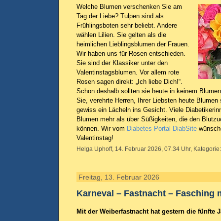
Welche Blumen verschenken Sie am
Tag der Liebe? Tulpen sind als
Frühlingsboten sehr beliebt. Andere
wählen Lilien. Sie gelten als die
heimlichen Lieblingsblumen der Frauen.
Wir haben uns für Rosen entschieden.
Sie sind der Klassiker unter den
Valentinstagsblumen. Vor allem rote
Rosen sagen direkt: „Ich liebe Dich!“.
Schon deshalb sollten sie heute in keinem Blume
Sie, verehrte Herren, Ihrer Liebsten heute Blumen
gewiss ein Lächeln ins Gesicht. Viele Diabetikerin
Blumen mehr als über Süßigkeiten, die den Blutzuck
können. Wir vom
Diabetes-Portal DiabSite
wünsche
Valentinstag!
Helga Uphoff, 14. Februar 2026, 07.34 Uhr, Kategorie
Freitag, 13. Februar 2026
Karneval – Fastnacht – Fasching 
Mit der Weiberfastnacht hat gestern die fünfte