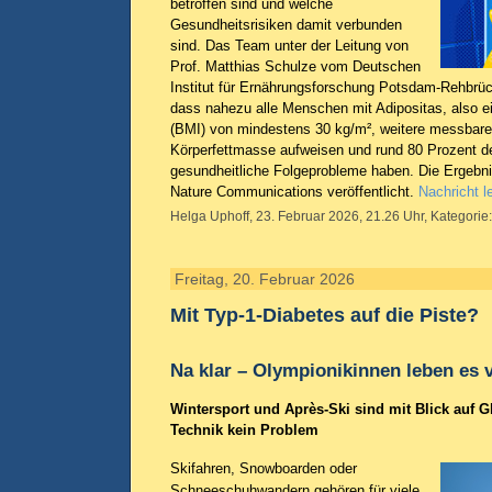
betroffen sind und welche
Gesundheitsrisiken damit verbunden
sind. Das Team unter der Leitung von
Prof. Matthias Schulze vom Deutschen
Institut für Ernährungsforschung Potsdam-Rehbrüc
dass nahezu alle Menschen mit Adipositas, also
(BMI) von mindestens 30 kg/m², weitere messbare
Körperfettmasse aufweisen und rund 80 Prozent de
gesundheitliche Folgeprobleme haben. Die Ergebn
Nature Communications veröffentlicht.
Nachricht l
Helga Uphoff, 23. Februar 2026, 21.26 Uhr, Kategorie
Freitag, 20. Februar 2026
Mit Typ-1-Diabetes auf die Piste?
Na klar – Olympionikinnen leben es 
Wintersport und Après-Ski sind mit Blick auf 
Technik kein Problem
Skifahren, Snowboarden oder
Schneeschuhwandern gehören für viele