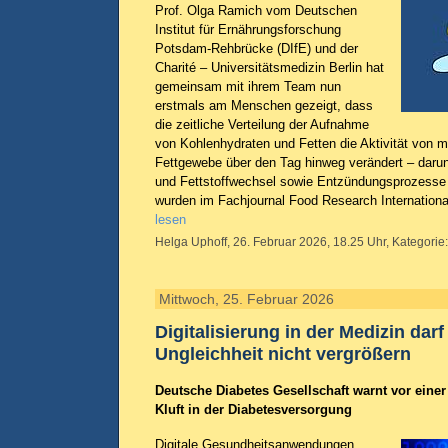
Prof. Olga Ramich vom Deutschen
Institut für Ernährungsforschung
Potsdam-Rehbrücke (DIfE) und der
Charité – Universitätsmedizin Berlin hat
gemeinsam mit ihrem Team nun
erstmals am Menschen gezeigt, dass
die zeitliche Verteilung der Aufnahme
von Kohlenhydraten und Fetten die Aktivität von 
Fettgewebe über den Tag hinweg verändert – darun
und Fettstoffwechsel sowie Entzündungsprozesse 
wurden im Fachjournal Food Research International
lesen
Helga Uphoff, 26. Februar 2026, 18.25 Uhr, Kategorie
Mittwoch, 25. Februar 2026
Digitalisierung in der Medizin darf
Ungleichheit nicht vergrößern
Deutsche Diabetes Gesellschaft warnt vor eine
Kluft in der Diabetesversorgung
Digitale Gesundheitsanwendungen