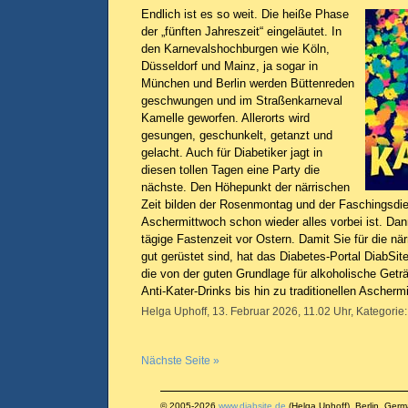
Endlich ist es so weit. Die heiße Phase
der „fünften Jahreszeit“ eingeläutet. In
den Karnevalshochburgen wie Köln,
Düsseldorf und Mainz, ja sogar in
München und Berlin werden Büttenreden
geschwungen und im Straßenkarneval
Kamelle geworfen. Allerorts wird
gesungen, geschunkelt, getanzt und
gelacht. Auch für Diabetiker jagt in
diesen tollen Tagen eine Party die
nächste. Den Höhepunkt der närrischen
Zeit bilden der Rosenmontag und der Faschingsdi
Aschermittwoch schon wieder alles vorbei ist. Dan
tägige Fastenzeit vor Ostern. Damit Sie für die nä
gut gerüstet sind, hat das Diabetes-Portal DiabSit
die von der guten Grundlage für alkoholische Get
Anti-Kater-Drinks bis hin zu traditionellen Ascher
Helga Uphoff, 13. Februar 2026, 11.02 Uhr, Kategorie
Nächste Seite »
© 2005-2026
www.diabsite.de
(Helga Uphoff), Berlin, Ger