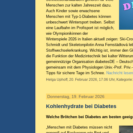
Menschen zur kalten Jahreszeit dazu.
Auch Kinder sowie erwachsene
Menschen mit Typ-1-Diabetes können
unbeschwert Wintersport treiben. Selbst
eine Laufbahn im Profisport ist möglich,
wie Olympionikinnen der
Winterspiele 2026 in Italien aktuell zeigen: Ski-Cr
Schmidt und Skeletonpilotin Anna Fernstädtová le
Stoffwechselerkrankung. Wichtig ist, immer den G
die Funktion der Medizintechnik bei kalter Witteru
gemeinnützige Organisation diabetesDE – Deutsche
gemeinsam mit dem Physiologen Univ.-Prof. Priv.
Tipps für sichere Tage im Schnee.
Nachricht lesen
Helga Uphoff, 20. Februar 2026, 17.06 Uhr, Kategorie
Donnerstag, 19. Februar 2026
Kohlenhydrate bei Diabetes
Welche Brötchen bei Diabetes am besten geeig
„Menschen mit Diabetes müssen nicht
generell auf Backwaren wie Brot und