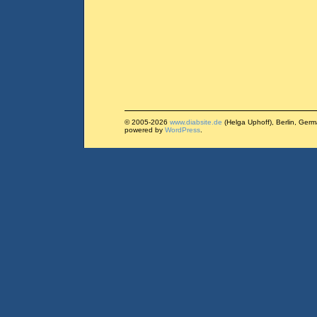
© 2005-2026
www.diabsite.de
(Helga Uphoff), Berlin, Ger
powered by
WordPress
.