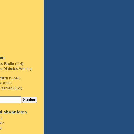
ien
es-Radio
(114)
te Diabetes-Weblog
chten
(9.348)
te
(856)
e zählen
(164)
d abonnieren
.3
92
0