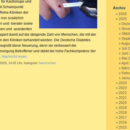
 für Kardiologie und
it Schwerpunkt
Archiv
 Reha-Kliniken der
2026
nun zusätzlich
2025
n und -berater sowie
Deze
Nove
nen und -assistenten
Okto
agiert damit auf die steigende Zahl von Menschen, die mit der
Sept
n den Kliniken behandelt werden. Die Deutsche Diabetes
Augu
begrüßt diese Neuerung, denn sie verbessert die
Juli 
sorgung Betroffener und stärkt die hohe Fachkompetenz der
Juni
n.
Nachricht lesen
Mai 
 2025, 14.05 Uhr, Kategorie:
Nachrichten
April
März
Febr
Janu
2024
2023
2022
2021
2020
2019
2018
2017
2016
2015