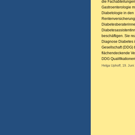
die Fachabteilungen
Gastroenterologie m
Diabetologie in den
Rentenversicherung 
Diabetesberaterinne
Diabetesassistentin
beschäftigen. Sie re
Diagnose Diabetes i
Gesellschaft (DDG) 
flächendeckende Ver
DDG Qualifikatione
Helga Uphoff, 19. Juni