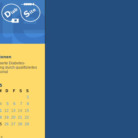
tionen
serte Diabetes-
ng durch qualifiziertes
sonal
5
M
D
F
S
S
1
4
5
6
7
8
1
12
13
14
15
8
19
20
21
22
5
26
27
28
29
 »