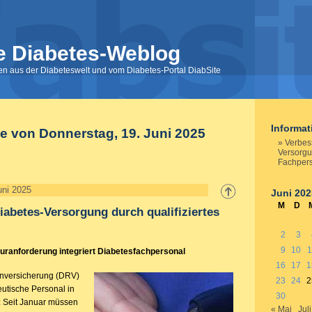
e Diabetes-Weblog
nen aus der Diabeteswelt und vom Diabetes-Portal DiabSite
Informa
e von Donnerstag, 19. Juni 2025
Verbes
Versorgu
Fachper
uni 2025
Juni 202
M
D
iabetes-Versorgung durch qualifiziertes
2
3
9
10
1
turanforderung integriert Diabetesfachpersonal
16
17
1
nversicherung (DRV)
23
24
2
eutische Personal in
30
: Seit Januar müssen
« Mai
Juli