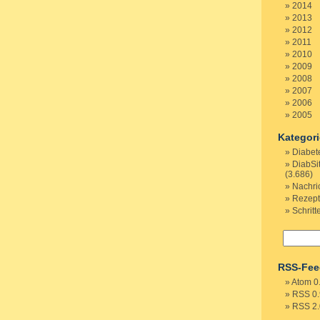
2014
2013
2012
2011
2010
2009
2008
2007
2006
2005
Kategor
Diabet
DiabSi
(3.686)
Nachri
Rezep
Schritt
RSS-Fee
Atom 0
RSS 0.
RSS 2.