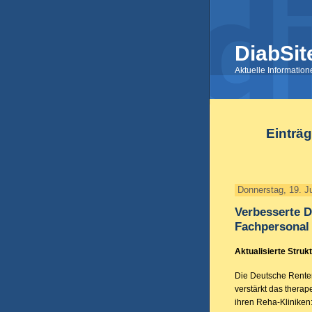
DiabSit
Aktuelle Informatio
Einträg
Donnerstag, 19. J
Verbesserte D
Fachpersonal
Aktualisierte Struk
Die Deutsche Rente
verstärkt das therap
ihren Reha-Kliniken