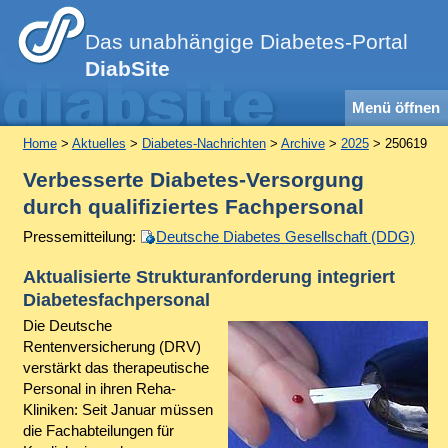
Das unabhängige Diabetes-Portal
DiabSite
Menü öffnen
Home
>
Aktuelles
>
Diabetes-Nachrichten
>
Archive
>
2025
> 250619
Verbesserte Diabetes-Versorgung
durch qualifiziertes Fachpersonal
Pressemitteilung:
Deutsche Diabetes Gesellschaft (DDG)
Aktualisierte Strukturanforderung integriert
Diabetesfachpersonal
Die Deutsche
Rentenversicherung (DRV)
verstärkt das therapeutische
Personal in ihren Reha-
Kliniken: Seit Januar müssen
die Fachabteilungen für