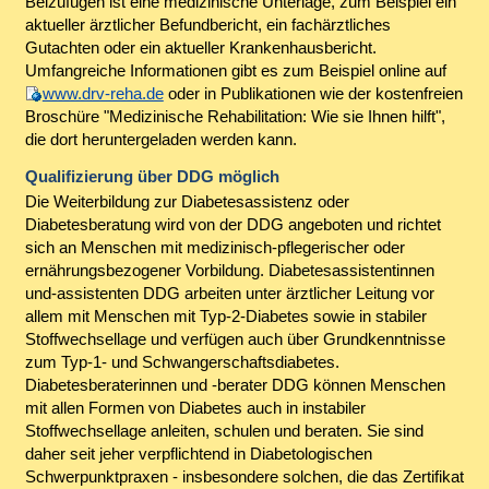
Beizufügen ist eine medizinische Unterlage, zum Beispiel ein
aktueller ärztlicher Befundbericht, ein fachärztliches
Gutachten oder ein aktueller Krankenhausbericht.
Umfangreiche Informationen gibt es zum Beispiel online auf
www.drv-reha.de
oder in Publikationen wie der kostenfreien
Broschüre "Medizinische Rehabilitation: Wie sie Ihnen hilft",
die dort heruntergeladen werden kann.
Qualifizierung über DDG möglich
Die Weiterbildung zur Diabetesassistenz oder
Diabetesberatung wird von der DDG angeboten und richtet
sich an Menschen mit medizinisch-pflegerischer oder
ernährungsbezogener Vorbildung. Diabetesassistentinnen
und-assistenten DDG arbeiten unter ärztlicher Leitung vor
allem mit Menschen mit Typ-2-Diabetes sowie in stabiler
Stoffwechsellage und verfügen auch über Grundkenntnisse
zum Typ-1- und Schwangerschaftsdiabetes.
Diabetesberaterinnen und -berater DDG können Menschen
mit allen Formen von Diabetes auch in instabiler
Stoffwechsellage anleiten, schulen und beraten. Sie sind
daher seit jeher verpflichtend in Diabetologischen
Schwerpunktpraxen - insbesondere solchen, die das Zertifikat