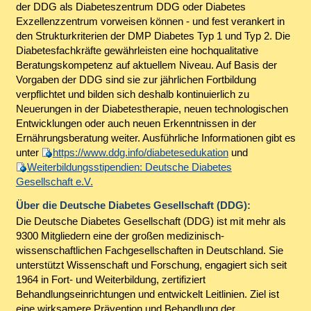
der DDG als Diabeteszentrum DDG oder Diabetes
Exzellenzzentrum vorweisen können - und fest verankert in
den Strukturkriterien der DMP Diabetes Typ 1 und Typ 2. Die
Diabetesfachkräfte gewährleisten eine hochqualitative
Beratungskompetenz auf aktuellem Niveau. Auf Basis der
Vorgaben der DDG sind sie zur jährlichen Fortbildung
verpflichtet und bilden sich deshalb kontinuierlich zu
Neuerungen in der Diabetestherapie, neuen technologischen
Entwicklungen oder auch neuen Erkenntnissen in der
Ernährungsberatung weiter. Ausführliche Informationen gibt es
unter
https://www.ddg.info/diabetesedukation
und
Weiterbildungsstipendien: Deutsche Diabetes
Gesellschaft e.V.
Über die Deutsche Diabetes Gesellschaft (DDG):
Die Deutsche Diabetes Gesellschaft (DDG) ist mit mehr als
9300 Mitgliedern eine der großen medizinisch-
wissenschaftlichen Fachgesellschaften in Deutschland. Sie
unterstützt Wissenschaft und Forschung, engagiert sich seit
1964 in Fort- und Weiterbildung, zertifiziert
Behandlungseinrichtungen und entwickelt Leitlinien. Ziel ist
eine wirksamere Prävention und Behandlung der