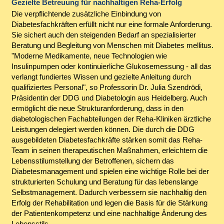
Gezielte Betreuung für nachhaltigen Reha-Erfolg
Die verpflichtende zusätzliche Einbindung von
Diabetesfachkräften erfüllt nicht nur eine formale Anforderung.
Sie sichert auch den steigenden Bedarf an spezialisierter
Beratung und Begleitung von Menschen mit Diabetes mellitus.
"Moderne Medikamente, neue Technologien wie
Insulinpumpen oder kontinuierliche Glukosemessung - all das
verlangt fundiertes Wissen und gezielte Anleitung durch
qualifiziertes Personal", so Professorin Dr. Julia Szendrödi,
Präsidentin der DDG und Diabetologin aus Heidelberg. Auch
ermöglicht die neue Strukturanforderung, dass in den
diabetologischen Fachabteilungen der Reha-Kliniken ärztliche
Leistungen delegiert werden können. Die durch die DDG
ausgebildeten Diabetesfachkräfte stärken somit das Reha-
Team in seinen therapeutischen Maßnahmen, erleichtern die
Lebensstilumstellung der Betroffenen, sichern das
Diabetesmanagement und spielen eine wichtige Rolle bei der
strukturierten Schulung und Beratung für das lebenslange
Selbstmanagement. Dadurch verbessern sie nachhaltig den
Erfolg der Rehabilitation und legen die Basis für die Stärkung
der Patientenkompetenz und eine nachhaltige Änderung des
Lebensstils.