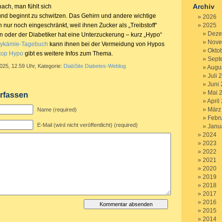
Archiv
nach, man fühlt sich
g und beginnt zu schwitzen. Das Gehirn und andere wichtige
2026
 nur noch eingeschränkt, weil ihnen Zucker als „Treibstoff“
2025
Deze
rin oder der Diabetiker hat eine Unterzuckerung – kurz „Hypo“
Nove
ykämie-Tagebuch
kann ihnen bei der Vermeidung von Hypos
Okto
top Hypo
gibt es weitere Infos zum Thema.
Sept
2025, 12.59 Uhr, Kategorie:
DiabSite Diabetes-Weblog
Augu
Juli 
Juni
Mai 
rfassen
April
März
Name (required)
Febr
E-Mail (wird nicht veröffentlicht) (required)
Janu
2024
2023
2022
2021
2020
2019
2018
2017
2016
2015
2014