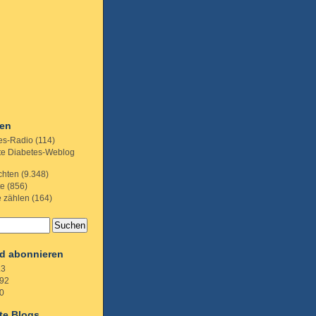
ien
es-Radio
(114)
te Diabetes-Weblog
chten
(9.348)
te
(856)
e zählen
(164)
d abonnieren
.3
92
0
te Blogs