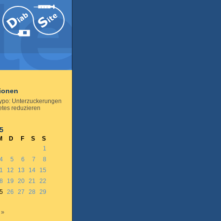
tionen
ypo: Unterzuckerungen
etes reduzieren
5
M
D
F
S
S
1
4
5
6
7
8
1
12
13
14
15
8
19
20
21
22
5
26
27
28
29
 »