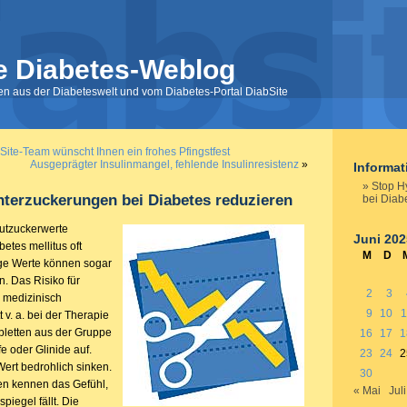
e Diabetes-Weblog
nen aus der Diabeteswelt und vom Diabetes-Portal DiabSite
ite-Team wünscht Ihnen ein frohes Pfingstfest
Ausgeprägter Insulinmangel, fehlende Insulinresistenz
»
Informa
Stop H
terzuckerungen bei Diabetes reduzieren
bei Diab
lutzuckerwerte
Juni 202
etes mellitus oft
M
D
ige Werte können sogar
n. Das Risiko für
2
3
 medizinisch
9
10
1
 v. a. bei der Therapie
abletten aus der Gruppe
16
17
1
fe oder Glinide auf.
23
24
2
Wert bedrohlich sinken.
30
nen kennen das Gefühl,
« Mai
Juli
piegel fällt. Die