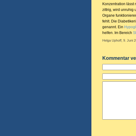
Konzentration lässt 
zittrig, wird unruhi
Organe funktionieren
fehlt. Die Diabetike
genannt. Ein
Hypogl
helfen. Im Bereich
S
Helga Uphoff, 9. Juni 
Kommentar ve