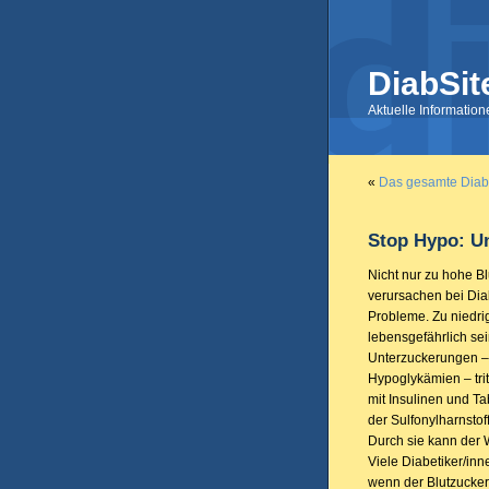
DiabSit
Aktuelle Informatio
«
Das gesamte DiabS
Stop Hypo: Un
Nicht nur zu hohe B
verursachen bei Diab
Probleme. Zu niedr
lebensgefährlich sei
Unterzuckerungen –
Hypoglykämien – tritt
mit Insulinen und T
der Sulfonylharnstof
Durch sie kann der 
Viele Diabetiker/in
wenn der Blutzuckers