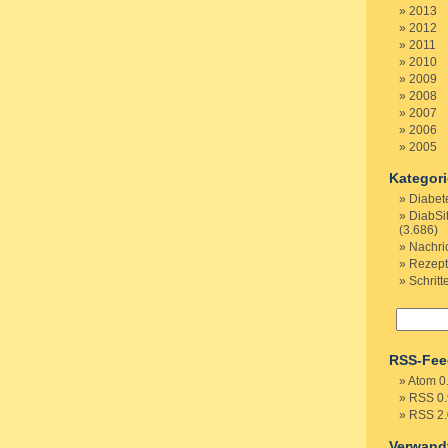
2013
2012
2011
2010
2009
2008
2007
2006
2005
Kategor
Diabet
DiabSi
(3.686)
Nachri
Rezep
Schritt
RSS-Fee
Atom 0
RSS 0.
RSS 2.
Verwand