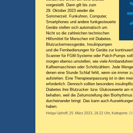
vorgestellt. Dann gilt bis zum
29. Oktober 2023 wieder die
Sommerzeit. Funkuhren, Computer,
Smartphones und andere funkgesteuerte
Geräte stellen sich automatisch um.
Nicht so die zahlreichen technischen
Hilfsmittel für Menschen mit Diabetes.
Blutzuckermessgeräte, Insulinpumpen
und die Fernbedienungen für Geräte zur kontinuie
Scanner für FGM-Systeme oder Patch-Pumps sollt
morgen ebenso umstellen, wie viele Armbanduhren,
Kaffeemaschinen oder Schrittzählern. Jede Menge A
denen eine Stunde Schlaf fehlt, wenn sie immer z
aufstehen. Eine Therapieanpassung ist in den meis
erforderlich. Dennoch sollten besonders insulinpfl
Diabetes ihre Blutzucker- bzw. Glukosewerte am 
behalten, weil die Zeitumstellung den Biorhythmu
durcheinander bringt. Das kann auch Auswirkunge
haben.
Helga Uphoff, 25. März 2023, 18.22 Uhr, Kategorie:
Di