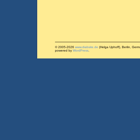
© 2005-2026
www.diabsite.de
(Helga Uphoff), Berlin, Ger
powered by
WordPress
.