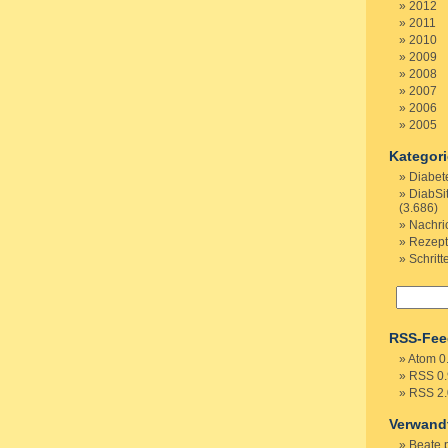
2012
2011
2010
2009
2008
2007
2006
2005
Kategor
Diabet
DiabSi
(3.686)
Nachri
Rezep
Schritt
RSS-Fee
Atom 0
RSS 0.
RSS 2.
Verwand
Beate 