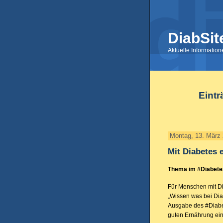
DiabSit
Aktuelle Informatio
Eintr
Montag, 13. März
Mit Diabetes 
Thema im #Diabetes
Für Menschen mit Dia
„Wissen was bei Dia
Ausgabe des #Diabet
guten Ernährung ein