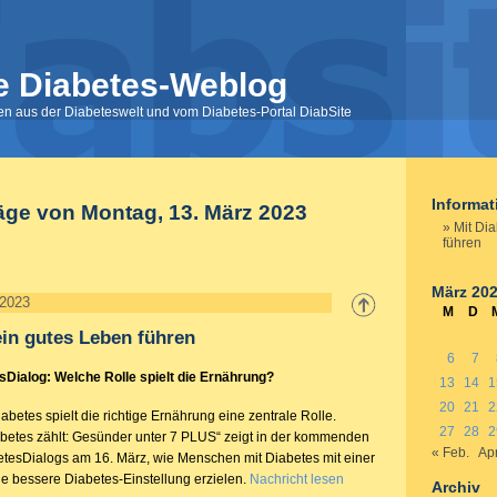
e Diabetes-Weblog
nen aus der Diabeteswelt und vom Diabetes-Portal DiabSite
Informa
äge von Montag, 13. März 2023
Mit Di
führen
März 20
 2023
M
D
ein gutes Leben führen
6
7
Dialog: Welche Rolle spielt die Ernährung?
13
14
1
20
21
2
betes spielt die richtige Ernährung eine zentrale Rolle.
27
28
2
betes zählt: Gesünder unter 7 PLUS“ zeigt in der kommenden
« Feb.
Apr
esDialogs am 16. März, wie Menschen mit Diabetes mit einer
e bessere Diabetes-Einstellung erzielen.
Nachricht lesen
Archiv