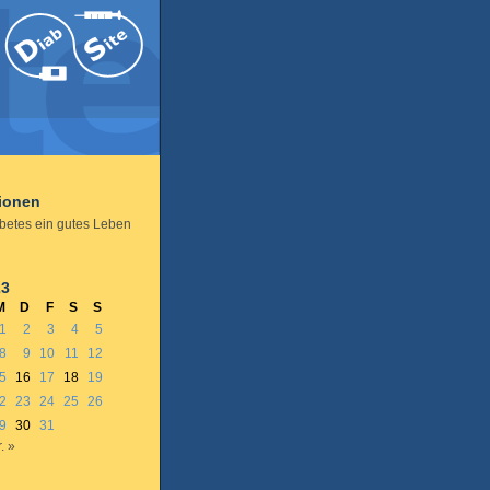
tionen
abetes ein gutes Leben
23
M
D
F
S
S
1
2
3
4
5
8
9
10
11
12
5
16
17
18
19
2
23
24
25
26
9
30
31
. »