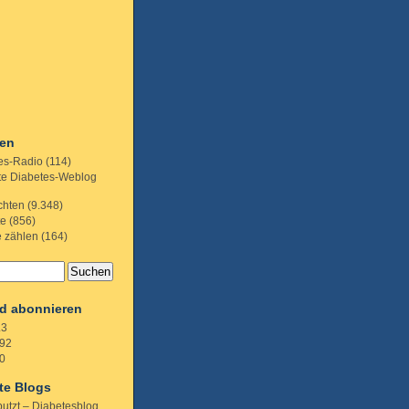
ien
es-Radio
(114)
te Diabetes-Weblog
chten
(9.348)
te
(856)
e zählen
(164)
d abonnieren
.3
92
0
te Blogs
putzt – Diabetesblog