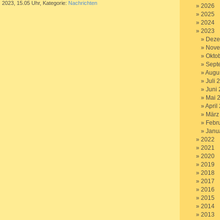
 2023, 15.05 Uhr, Kategorie:
Nachrichten
2026
2025
2024
2023
Deze
Nove
Okto
Sept
Augu
Juli 
Juni
Mai 
April
März
Febr
Janu
2022
2021
2020
2019
2018
2017
2016
2015
2014
2013