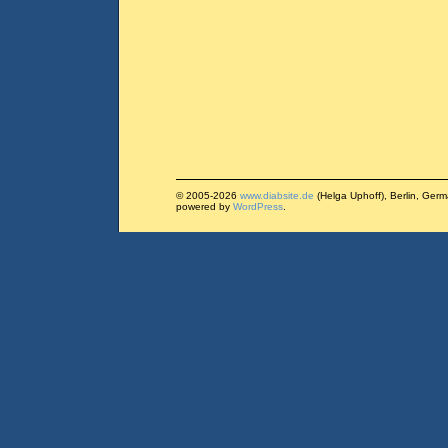
© 2005-2026
www.diabsite.de
(Helga Uphoff), Berlin, Ger
powered by
WordPress
.