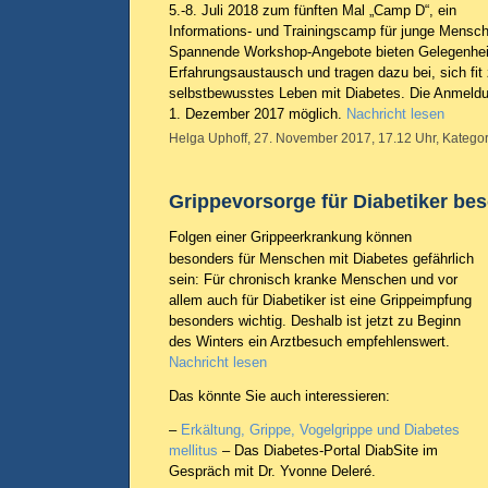
5.-8. Juli 2018 zum fünften Mal „Camp D“, ein
Informations- und Trainingscamp für junge Mensch
Spannende Workshop-Angebote bieten Gelegenhei
Erfahrungsaustausch und tragen dazu bei, sich fit
selbstbewusstes Leben mit Diabetes. Die Anmeldu
1. Dezember 2017 möglich.
Nachricht lesen
Helga Uphoff, 27. November 2017, 17.12 Uhr, Kategor
Grippevorsorge für Diabetiker be
Folgen einer Grippeerkrankung können
besonders für Menschen mit Diabetes gefährlich
sein: Für chronisch kranke Menschen und vor
allem auch für Diabetiker ist eine Grippeimpfung
besonders wichtig. Deshalb ist jetzt zu Beginn
des Winters ein Arztbesuch empfehlenswert.
Nachricht lesen
Das könnte Sie auch interessieren:
–
Erkältung, Grippe, Vogelgrippe und Diabetes
mellitus
– Das Diabetes-Portal DiabSite im
Gespräch mit Dr. Yvonne Deleré.