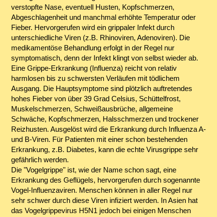
verstopfte Nase, eventuell Husten, Kopfschmerzen,
Abgeschlagenheit und manchmal erhöhte Temperatur oder
Fieber. Hervorgerufen wird ein grippaler Infekt durch
unterschiedliche Viren (z.B. Rhinoviren, Adenoviren). Die
medikamentöse Behandlung erfolgt in der Regel nur
symptomatisch, denn der Infekt klingt von selbst wieder ab.
Eine Grippe-Erkrankung (Influenza) reicht von relativ
harmlosen bis zu schwersten Verläufen mit tödlichem
Ausgang. Die Hauptsymptome sind plötzlich auftretendes
hohes Fieber von über 39 Grad Celsius, Schüttelfrost,
Muskelschmerzen, Schweißausbrüche, allgemeine
Schwäche, Kopfschmerzen, Halsschmerzen und trockener
Reizhusten. Ausgelöst wird die Erkrankung durch Influenza A-
und B-Viren. Für Patienten mit einer schon bestehenden
Erkrankung, z.B. Diabetes, kann die echte Virusgrippe sehr
gefährlich werden.
Die "Vogelgrippe" ist, wie der Name schon sagt, eine
Erkrankung des Geflügels, hervorgerufen durch sogenannte
Vogel-Influenzaviren. Menschen können in aller Regel nur
sehr schwer durch diese Viren infiziert werden. In Asien hat
das Vogelgrippevirus H5N1 jedoch bei einigen Menschen