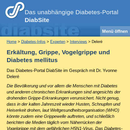
Das unabhängige Diabetes-Portal
DiabSite
Menü öffnen
Home
>
Diabetes-Infos
>
Experten
>
Interviews
> Deleré
Erkältung, Grippe, Vogelgrippe und
Diabetes mellitus
Das Diabetes-Portal DiabSite im Gespräch mit Dr. Yvonne
Deleré
Die Bevölkerung und vor allem die Menschen mit Diabetes
und anderen chronischen Erkrankungen sind angesichts der
drohenden Grippe-Erkrankungen verunsichert. Nicht genug,
dass in der kalten Jahreszeit wieder Husten, Schnupfen und
Heiserkeit drohen, laut Weltgesundheitsorganisation (WHO)
könnte zudem eine Grippewelle auftreten, und schließlich
berichten die Medien täglich vom Näherrücken der
Vogelgrippe mit dem gefährlichen H5N1-Virus. Das Diabetes-