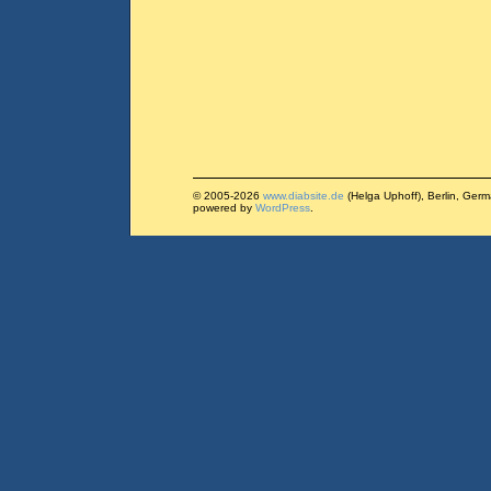
© 2005-2026
www.diabsite.de
(Helga Uphoff), Berlin, Ger
powered by
WordPress
.