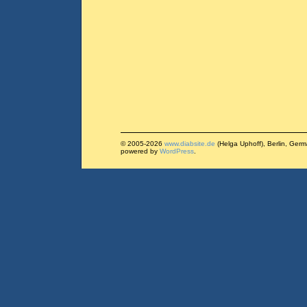
© 2005-2026
www.diabsite.de
(Helga Uphoff), Berlin, Ger
powered by
WordPress
.