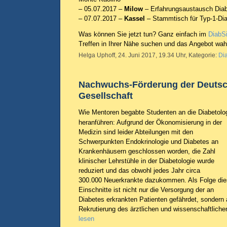
– 05.07.2017 –
Milow
– Erfahrungsaustausch Diabe
– 07.07.2017 –
Kassel
– Stammtisch für Typ-1-Dia
Was können Sie jetzt tun? Ganz einfach im
DiabSi
Treffen in Ihrer Nähe suchen und das Angebot wa
Helga Uphoff, 24. Juni 2017, 19.34 Uhr, Kategorie:
Di
Nachwuchs-Förderung der Deutsc
Gesellschaft
Wie Mentoren begabte Studenten an die Diabetolo
heranführen: Aufgrund der Ökonomisierung in der
Medizin sind leider Abteilungen mit den
Schwerpunkten Endokrinologie und Diabetes an
Krankenhäusern geschlossen worden, die Zahl
klinischer Lehrstühle in der Diabetologie wurde
reduziert und das obwohl jedes Jahr circa
300.000 Neuerkrankte dazukommen. Als Folge die
Einschnitte ist nicht nur die Versorgung der an
Diabetes erkrankten Patienten gefährdet, sondern
Rekrutierung des ärztlichen und wissenschaftlic
lesen