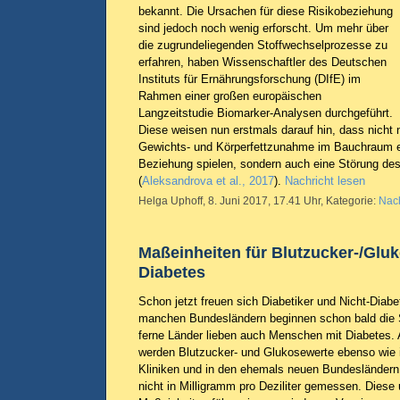
bekannt. Die Ursachen für diese Risikobeziehung
sind jedoch noch wenig erforscht. Um mehr über
die zugrundeliegenden Stoffwechselprozesse zu
erfahren, haben Wissenschaftler des Deutschen
Instituts für Ernährungsforschung (DIfE) im
Rahmen einer großen europäischen
Langzeitstudie Biomarker-Analysen durchgeführt.
Diese weisen nun erstmals darauf hin, dass nicht n
Gewichts- und Körperfettzunahme im Bauchraum ei
Beziehung spielen, sondern auch eine Störung de
(
Aleksandrova et al., 2017
).
Nachricht lesen
Helga Uphoff, 8. Juni 2017, 17.41 Uhr, Kategorie:
Nach
Maßeinheiten für Blutzucker-/Glu
Diabetes
Schon jetzt freuen sich Diabetiker und Nicht-Diabet
manchen Bundesländern beginnen schon bald die 
ferne Länder lieben auch Menschen mit Diabetes.
werden Blutzucker- und Glukosewerte ebenso wie 
Kliniken und in den ehemals neuen Bundesländern i
nicht in Milligramm pro Deziliter gemessen. Diese 