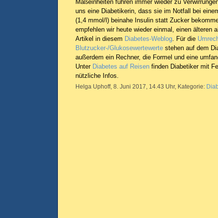
Maßeinheiten führen immer wieder zu Verwirrungen.
uns eine Diabetikerin, dass sie im Notfall bei ein
(1,4 mmol/l) beinahe Insulin statt Zucker bekomm
empfehlen wir heute wieder einmal, einen älteren 
Artikel in diesem
Diabetes-Weblog
. Für die
Umrech
Blutzucker-/Glukosewertewerte
stehen auf dem Dia
außerdem ein Rechner, die Formel und eine umfang
Unter
Diabetes auf Reisen
finden Diabetiker mit F
nützliche Infos.
Helga Uphoff, 8. Juni 2017, 14.43 Uhr, Kategorie:
Dia