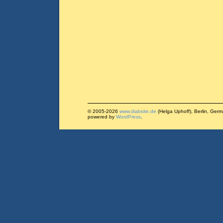
© 2005-2026
www.diabsite.de
(Helga Uphoff), Berlin, Ger
powered by
WordPress
.