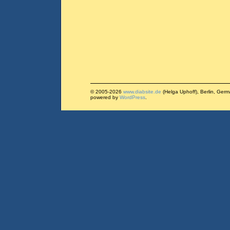
© 2005-2026
www.diabsite.de
(Helga Uphoff), Berlin, Ger
powered by
WordPress
.