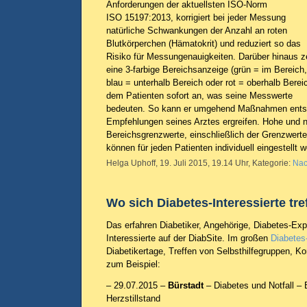
Anforderungen der aktuellsten ISO-Norm
ISO 15197:2013, korrigiert bei jeder Messung
natürliche Schwankungen der Anzahl an roten
Blutkörperchen (Hämatokrit) und reduziert so das
Risiko für Messungenauigkeiten. Darüber hinaus z
eine 3-farbige Bereichsanzeige (grün = im Bereich,
blau = unterhalb Bereich oder rot = oberhalb Berei
dem Patienten sofort an, was seine Messwerte
bedeuten. So kann er umgehend Maßnahmen ents
Empfehlungen seines Arztes ergreifen. Hohe und n
Bereichsgrenzwerte, einschließlich der Grenzwert
können für jeden Patienten individuell eingestellt 
Helga Uphoff, 19. Juli 2015, 19.14 Uhr, Kategorie:
Nac
Wo sich Diabetes-Interessierte tre
Das erfahren Diabetiker, Angehörige, Diabetes-Ex
Interessierte auf der DiabSite. Im großen
Diabetes
Diabetikertage, Treffen von Selbsthilfegruppen, 
zum Beispiel:
– 29.07.2015 –
Bürstadt
– Diabetes und Notfall – 
Herzstillstand