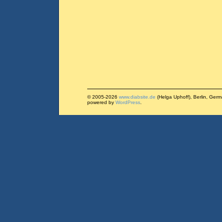
© 2005-2026
www.diabsite.de
(Helga Uphoff), Berlin, Ger
powered by
WordPress
.