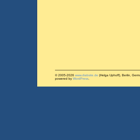
© 2005-2026
www.diabsite.de
(Helga Uphoff), Berlin, Ger
powered by
WordPress
.