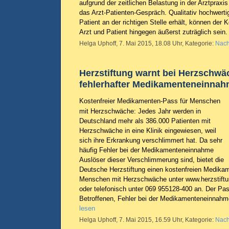
aufgrund der zeitlichen Belastung in der Arztpraxi
das Arzt-Patienten-Gespräch. Qualitativ hochwertig
Patient an der richtigen Stelle erhält, können de
Arzt und Patient hingegen äußerst zuträglich sein
Helga Uphoff, 7. Mai 2015, 18.08 Uhr, Kategorie:
Nach
Herzstiftung warnt bei Herzschwä
fehlerhafter Medikamenteneinna
Kostenfreier Medikamenten-Pass für Menschen
mit Herzschwäche: Jedes Jahr werden in
Deutschland mehr als 386.000 Patienten mit
Herzschwäche in eine Klinik eingewiesen, weil
sich ihre Erkrankung verschlimmert hat. Da sehr
häufig Fehler bei der Medikamenteneinnahme
Auslöser dieser Verschlimmerung sind, bietet die
Deutsche Herzstiftung einen kostenfreien Medikam
Menschen mit Herzschwäche unter www.herzstift
oder telefonisch unter 069 955128-400 an. Der Pas
Betroffenen, Fehler bei der Medikamenteneinnah
lesen
Helga Uphoff, 7. Mai 2015, 16.59 Uhr, Kategorie:
Nach