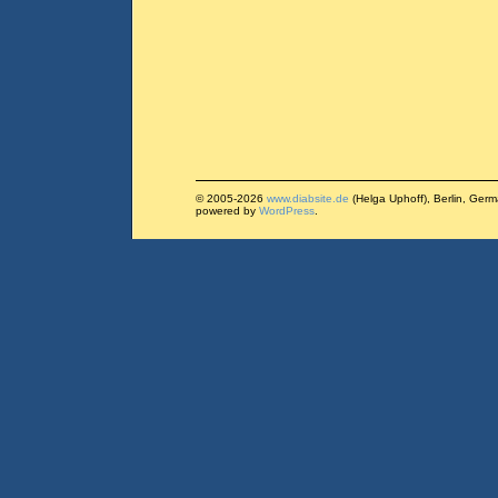
© 2005-2026
www.diabsite.de
(Helga Uphoff), Berlin, Ger
powered by
WordPress
.