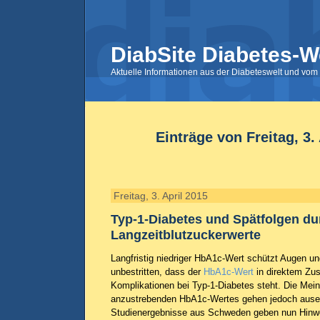
DiabSite Diabetes-W
Aktuelle Informationen aus der Diabeteswelt und vom 
Einträge von Freitag, 3.
Freitag, 3. April 2015
Typ-1-Diabetes und Spätfolgen d
Langzeitblutzuckerwerte
Langfristig niedriger HbA1c-Wert schützt Augen un
unbestritten, dass der
HbA1c-Wert
in direktem Z
Komplikationen bei Typ-1-Diabetes steht. Die Mei
anzustrebenden HbA1c-Wertes gehen jedoch ause
Studienergebnisse aus Schweden geben nun Hinwe