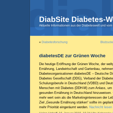
DiabSite Diabetes-W
Aktuelle Informationen aus der Diabeteswelt und vom 
«
Diabetesforschung
Blutzuck
diabetesDE zur Grünen Woche
Die heutige Eröffnung der Grünen Woche, der welt
Ernährung, Landwirtschaft und Gartenbau, nehmen
Diabetesorganisationen diabetesDE – Deutsche Di
Diabetes Gesellschaft (DDG), Verband der Diabet
Schulungsberufe in Deutschland (VDBD) und Deuts
Menschen mit Diabetes (DDH-M) zum Anlass, um a
gesunden Ernährung in Deutschland hinzuweisen
mehr wert sein als die Marketinginteressen der Le
Ziel „Gesunde Ernährung stärken“ sollte im gepla
mehr Priorität eingeräumt werden.
Nachricht lesen