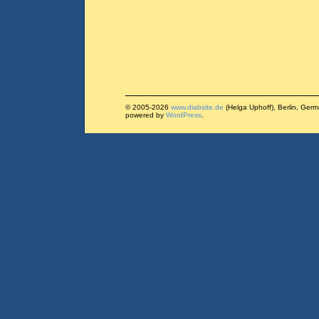
© 2005-2026
www.diabsite.de
(Helga Uphoff), Berlin, Ger
powered by
WordPress
.