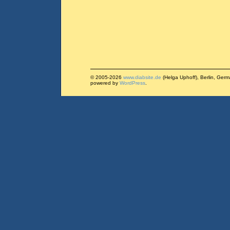
© 2005-2026
www.diabsite.de
(Helga Uphoff), Berlin, Ger
powered by
WordPress
.