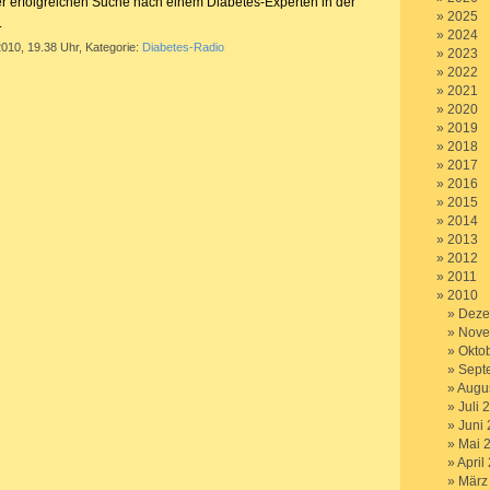
er erfolgreichen Suche nach einem Diabetes-Experten in der
2025
.
2024
2010, 19.38 Uhr, Kategorie:
Diabetes-Radio
2023
2022
2021
2020
2019
2018
2017
2016
2015
2014
2013
2012
2011
2010
Deze
Nove
Okto
Sept
Augu
Juli 
Juni
Mai 
April
März