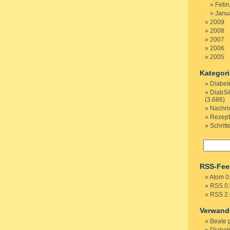
Febr
Janu
2009
2008
2007
2006
2005
Kategor
Diabet
DiabSi
(3.686)
Nachri
Rezep
Schritt
RSS-Fee
Atom 0
RSS 0.
RSS 2.
Verwand
Beate 