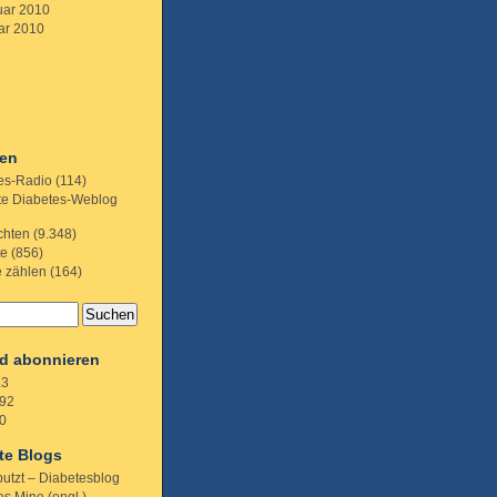
uar 2010
ar 2010
ien
es-Radio
(114)
te Diabetes-Weblog
chten
(9.348)
te
(856)
e zählen
(164)
d abonnieren
.3
92
0
te Blogs
putzt – Diabetesblog