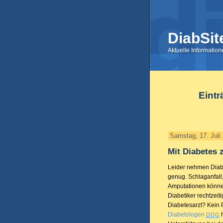
DiabSit
Aktuelle Informatio
Eintr
Samstag, 17. Juli
Mit Diabetes 
Leider nehmen Diabe
genug. Schlaganfall
Amputationen können 
Diabetiker rechtzeit
Diabetesarzt? Kein 
Diabetologen
h
DDG