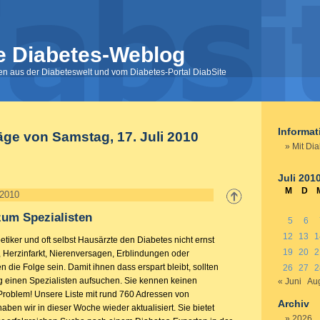
e Diabetes-Weblog
nen aus der Diabeteswelt und vom Diabetes-Portal DiabSite
Informa
äge von Samstag, 17. Juli 2010
Mit Di
Juli 201
M
D
 2010
zum Spezialisten
5
6
12
13
1
tiker und oft selbst Hausärzte den Diabetes nicht ernst
19
20
2
, Herzinfarkt, Nierenversagen, Erblindungen oder
die Folge sein. Damit ihnen dass erspart bleibt, sollten
26
27
2
ig einen Spezialisten aufsuchen. Sie kennen keinen
« Juni
Aug
Problem! Unsere Liste mit rund 760 Adressen von
Archiv
aben wir in dieser Woche wieder aktualisiert. Sie bietet
2026