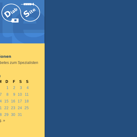
tionen
abetes zum Spezialisten
0
M
D
F
S
S
1
2
3
4
7
8
9
10
11
4
15
16
17
18
1
22
23
24
25
8
29
30
31
. »