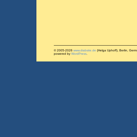
© 2005-2026
www.diabsite.de
(Helga Uphoff), Berlin, Ger
powered by
WordPress
.