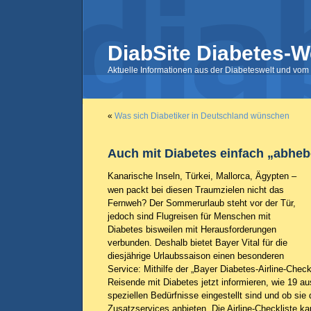
DiabSite Diabetes-W
Aktuelle Informationen aus der Diabeteswelt und vom 
«
Was sich Diabetiker in Deutschland wünschen
Auch mit Diabetes einfach „abhe
Kanarische Inseln, Türkei, Mallorca, Ägypten –
wen packt bei diesen Traumzielen nicht das
Fernweh? Der Sommerurlaub steht vor der Tür,
jedoch sind Flugreisen für Menschen mit
Diabetes bisweilen mit Herausforderungen
verbunden. Deshalb bietet Bayer Vital für die
diesjährige Urlaubssaison einen besonderen
Service: Mithilfe der „Bayer Diabetes-Airline-Check
Reisende mit Diabetes jetzt informieren, wie 19 aus
speziellen Bedürfnisse eingestellt sind und ob sie
Zusatzservices anbieten. Die Airline-Checkliste k