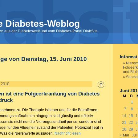
e Diabetes-Weblog
nen aus der Diabeteswelt und vom Diabetes-Portal DiabSite
Informa
äge von Dienstag, 15. Juni 2010
Nieren
Folgeerk
und Blut
Snackti
i 2010
Juni 201
n ist eine Folgeerkrankung von Diabetes
M
D
druck
1
7
8
nehmen zu. Die Therapie ist teuer und für die Betroffenen
rkennungsmaßnahmen hingegen sind günstig und effektiv.
14
15
1
ssen sie nicht nur die Nierengesundheit per se, sondern sind
21
22
2
egel für den Allgemeinzustand der Patienten. Potenzial liegt in
28
29
3
 Was die Nierenwerte aussagen.
Nachricht lesen
« Mai
Juli