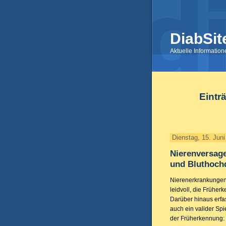
DiabSit
Aktuelle Informatio
Eintr
Dienstag, 15. Jun
Nierenversage
und Bluthoch
Nierenerkrankungen 
leidvoll, die Frühe
Darüber hinaus erfa
auch ein valider Spi
der Früherkennung: