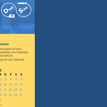
tionen
versagen ist eine
rankung von Diabetes
hochdruck
pp für die Halbzeit
0
M
D
F
S
S
2
3
4
5
6
9
10
11
12
13
6
17
18
19
20
3
24
25
26
27
0
 »