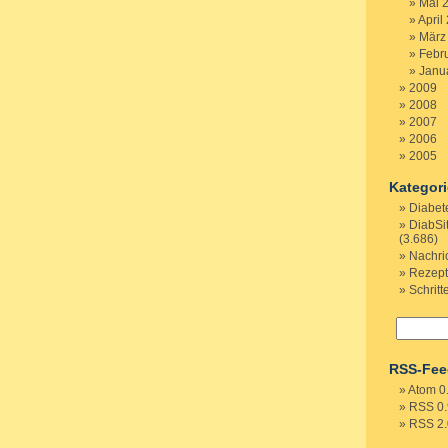
Mai 
April
März
Febr
Janu
2009
2008
2007
2006
2005
Kategor
Diabet
DiabSi
(3.686)
Nachri
Rezep
Schritt
RSS-Fee
Atom 0
RSS 0.
RSS 2.