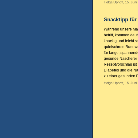
Helga Uphoff, 15. Juni
Snacktipp für 
Während unsere Man
betritt, kommen deu
knackig und leicht s
quietschrote Rundwur
für lange, spannen
gesunde Nascherei 
Rezeptvorschlag ist
Diabetes und die Na
zu einer gesunden 
Helga Uphoff, 15. Juni