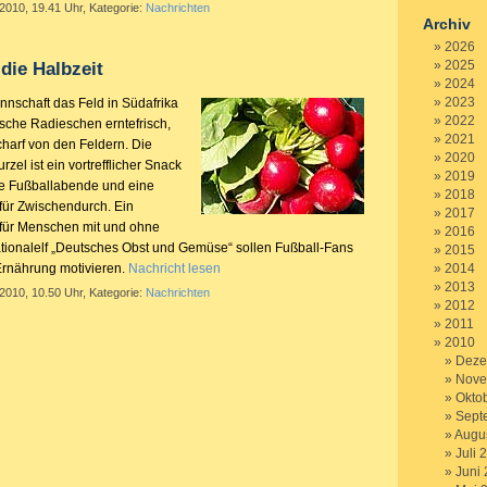
 2010, 19.41 Uhr, Kategorie:
Nachrichten
Archiv
2026
2025
die Halbzeit
2024
2023
nschaft das Feld in Südafrika
2022
tsche Radieschen erntefrisch,
2021
charf von den Feldern. Die
2020
zel ist ein vortrefflicher Snack
2019
de Fußballabende und eine
2018
für Zwischendurch. Ein
2017
 für Menschen mit und ohne
2016
tionalelf „Deutsches Obst und Gemüse“ sollen Fußball-Fans
2015
Ernährung motivieren.
Nachricht lesen
2014
2013
 2010, 10.50 Uhr, Kategorie:
Nachrichten
2012
2011
2010
Deze
Nove
Okto
Sept
Augu
Juli 
Juni