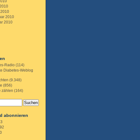
2010
 2010
 2010
uar 2010
ar 2010
ien
es-Radio
(114)
te Diabetes-Weblog
chten
(9.348)
te
(856)
e zählen
(164)
d abonnieren
.3
92
0