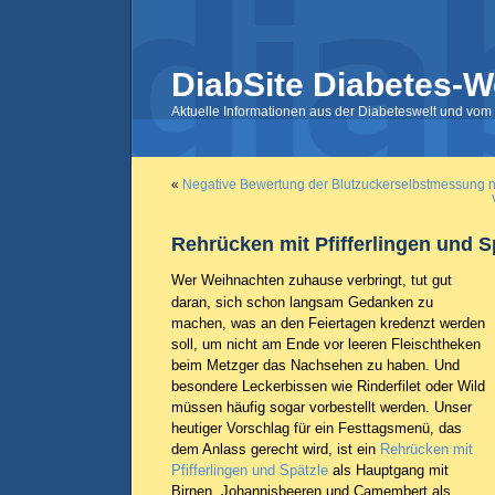
DiabSite Diabetes-W
Aktuelle Informationen aus der Diabeteswelt und vom 
«
Negative Bewertung der Blutzuckerselbstmessung n
Rehrücken mit Pfifferlingen und S
Wer Weihnachten zuhause verbringt, tut gut
daran, sich schon langsam Gedanken zu
machen, was an den Feiertagen kredenzt werden
soll, um nicht am Ende vor leeren Fleischtheken
beim Metzger das Nachsehen zu haben. Und
besondere Leckerbissen wie Rinderfilet oder Wild
müssen häufig sogar vorbestellt werden. Unser
heutiger Vorschlag für ein Festtagsmenü, das
dem Anlass gerecht wird, ist ein
Rehrücken mit
Pfifferlingen und Spätzle
als Hauptgang mit
Birnen, Johannisbeeren und Camembert als