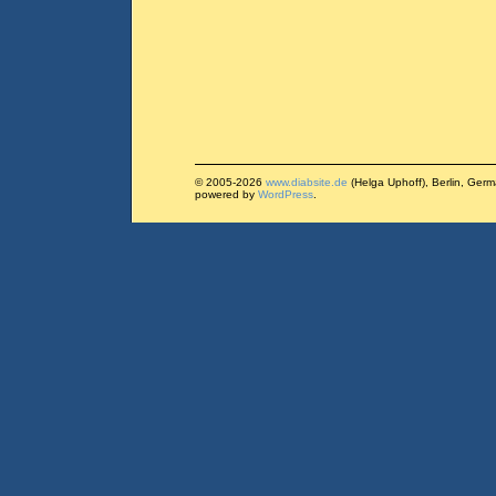
© 2005-2026
www.diabsite.de
(Helga Uphoff), Berlin, Ger
powered by
WordPress
.