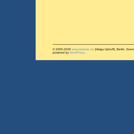
© 2005-2026
www.diabsite.de
(Helga Uphoff), Berlin, Ger
powered by
WordPress
.