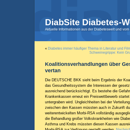
DiabSite Diabetes-W
Aktuelle Informationen aus der Diabeteswelt und vom 
«
Diabetes immer häufiger Thema in Literatur und Fil
Schweinegrippe: Kein Gru
Koalitionsverhandlungen über Ge
vertan
Die DEUTSCHE BKK sieht beim Ergebnis der Koal
das Gesundheitssystem die Interessen der gesetzl
ausreichend berücksichtigt. Es bestehe die Gefahr
Krankenkassen erneut ein Preiswettbewerb startet 
untergraben wird. Ungleichheiten bei der Verteilun
zwischen den Kassen müssten auch in Zukunft du
weiterentwickelten Morbi-RSA vollständig ausgegl
die Behandlung großer Volkskrankheiten wie Diabe
Asthma und Krebs müssten diesen Kassen ausrei
Morbi-RSA zur Verfügung gestellt werden.
Nachrich