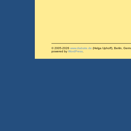
© 2005-2026
www.diabsite.de
(Helga Uphoff), Berlin, Ger
powered by
WordPress
.