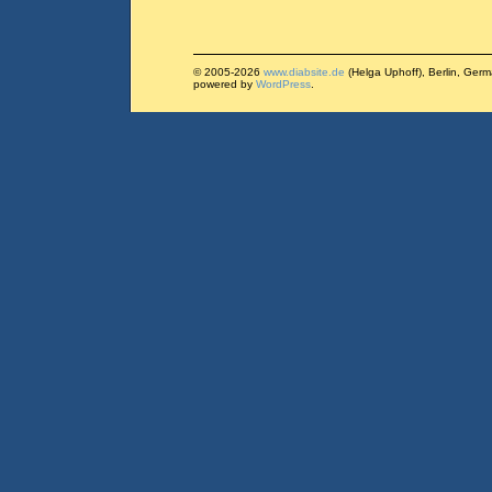
© 2005-2026
www.diabsite.de
(Helga Uphoff), Berlin, Ger
powered by
WordPress
.