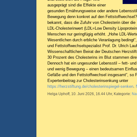
ausgeprägt sind die Effekte einer
gesunden Ernährungsweise oder andere Lebensstil
Bewegung denn konkret auf den Fettstoffwechsel?
bekannt, dass die Zufuhr von Cholesterin über di
LDL-Cholesterinwert (LDL=Low Density Lipoprotein
Menschen nur geringfügig erhöht. „Hohe LDL-Werte
Wesentlichen durch erbliche Veranlagung bedingt“, 
und Fettstoffwechselspezialist Prof. Dr. Ulrich Lau
Wissenschaftlichen Beirat der Deutschen Herzstift
30 Prozent des Cholesterins im Blut stammen dire
Dennoch hat ein ungesunder Lebensstil – fett- und
und wenig Bewegung – einen bedeutsamen Einfluss
Gefäße und den Fettstoffwechsel insgesamt“, so P
Expertenbeitrag zur Cholesterinsenkung unter
https://herzstiftung.de/cholesterinspiegel-senken
.
Helga Uphoff, 10. Juni 2026, 16.44 Uhr, Kategorie:
Na