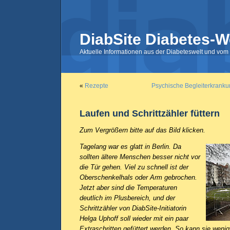
DiabSite Diabetes-W
Aktuelle Informationen aus der Diabeteswelt und vom 
«
Rezepte
Psychische Begleiterkranku
Laufen und Schrittzähler füttern
Zum Vergrößern bitte auf das Bild klicken.
Tagelang war es glatt in Berlin. Da
sollten ältere Menschen besser nicht vor
die Tür gehen. Viel zu schnell ist der
Oberschenkelhals oder Arm gebrochen.
Jetzt aber sind die Temperaturen
deutlich im Plusbereich, und der
Schrittzähler von DiabSite-Initiatorin
Helga Uphoff soll wieder mit ein paar
Extraschritten gefüttert werden. So kann sie weni