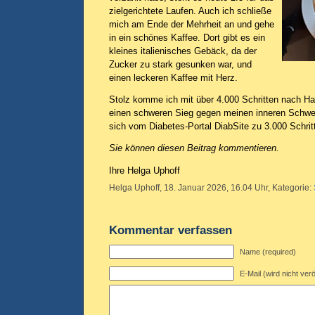
zielgerichtete Laufen. Auch ich schließe
mich am Ende der Mehrheit an und gehe
in ein schönes Kaffee. Dort gibt es ein
kleines italienisches Gebäck, da der
Zucker zu stark gesunken war, und
einen leckeren Kaffee mit Herz.
Stolz komme ich mit über 4.000 Schritten nach Ha
einen schweren Sieg gegen meinen inneren Schwe
sich vom Diabetes-Portal DiabSite zu 3.000 Schritt
Sie können diesen Beitrag kommentieren.
Ihre Helga Uphoff
Helga Uphoff, 18. Januar 2026, 16.04 Uhr, Kategorie:
Kommentar verfassen
Name (required)
E-Mail (wird nicht verö