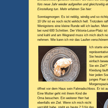
fürs neue Jahr wieder aufgreifen und gleichzeitig e
Einstellung tun. Mehr erfahren Sie hier:
Sonntagmorgen: Es ist neblig, windig und so richt
10 Uhr ist es noch nicht wirklich hell. Trotzdem raf
Wenigstens eine kleine Runde will ich laufen. Mein
bei rund 600 Schritten. Der Viktoria-Luise-Platz i
sind kahl und am Wegrand muss ich mich doch noc
nehmen. Wie kann ich mir das Laufen verschöner
Ich starte ein
repräsentati
Sie heute un
einfach bewe
Sie ein Ziel?“
Kleidung läuf
hier jeden So
junges Paar 
Morgenspazie
öffnet vor dem Haus sein Fahrradschloss. Er ist 
Eine Mutter geht mit ihrem Kind die
Oma besuchen. Ein weiterer Herr hat
ebenfalls ein Ziel. Wenn ich mich nicht
verzählt habe, steht es heute 2:3 für das