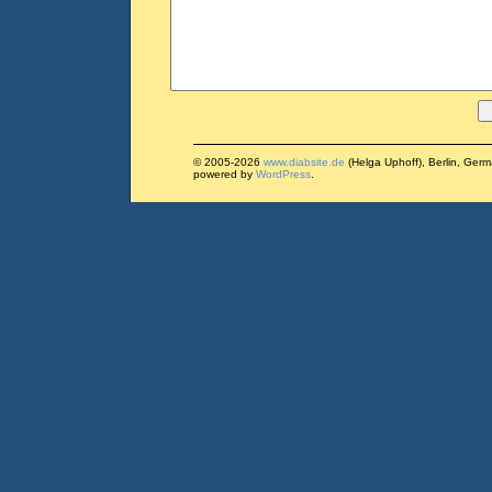
© 2005-2026
www.diabsite.de
(Helga Uphoff), Berlin, Ger
powered by
WordPress
.