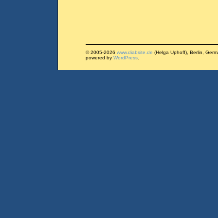
© 2005-2026
www.diabsite.de
(Helga Uphoff), Berlin, Ger
powered by
WordPress
.