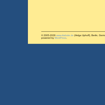
© 2005-2026
www.diabsite.de
(Helga Uphoff), Berlin, Ger
powered by
WordPress
.