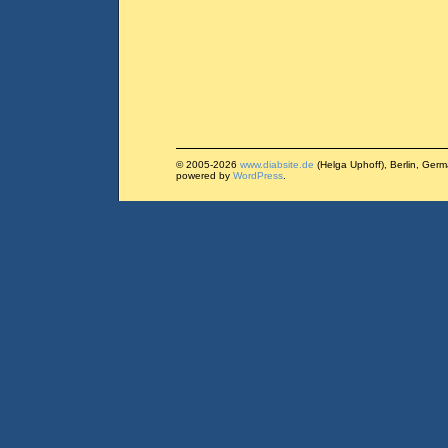
© 2005-2026
www.diabsite.de
(Helga Uphoff), Berlin, Ger
powered by
WordPress
.