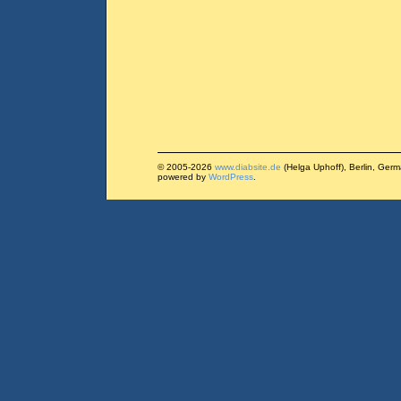
© 2005-2026
www.diabsite.de
(Helga Uphoff), Berlin, Ger
powered by
WordPress
.