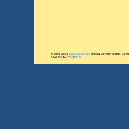
© 2005-2026
www.diabsite.de
(Helga Uphoff), Berlin, Ger
powered by
WordPress
.