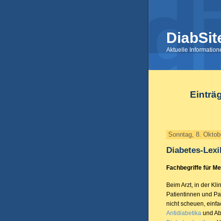
DiabSit
Aktuelle Informatio
Einträ
Sonntag, 8. Oktob
Diabetes-Lex
Fachbegriffe für M
Beim Arzt, in der K
Patientinnen und Pati
nicht scheuen, einfa
Antidiabetika
und Abk