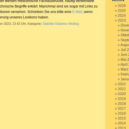
Hier werden medizinische Fachausdrücke, häufig verwendete
2026
hnische Begriffe erklärt. Manchmal sind sie sogar mit Links zu
2025
ationen versehen. Schreiben Sie uns bitte eine
E-Mail
, wenn
2024
terung unseres Lexikons haben.
2023
er 2023, 13.42 Uhr, Kategorie:
DiabSite Diabetes-Weblog
Deze
Nove
Okto
Sept
Augu
Juli 
Juni
Mai 
April
März
Febr
Janu
2022
2021
2020
2019
2018
2017
2016
2015
2014
2013