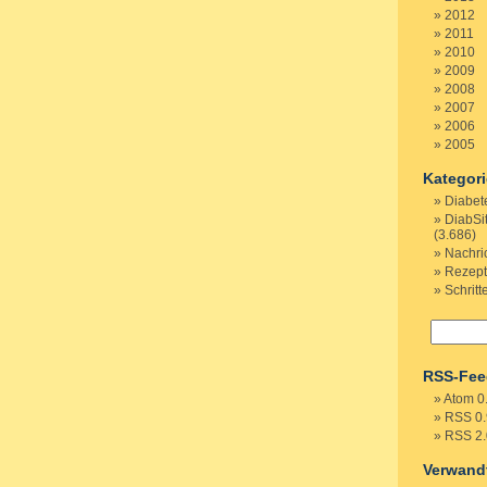
2012
2011
2010
2009
2008
2007
2006
2005
Kategor
Diabet
DiabSi
(3.686)
Nachri
Rezep
Schritt
RSS-Fee
Atom 0
RSS 0.
RSS 2.
Verwand