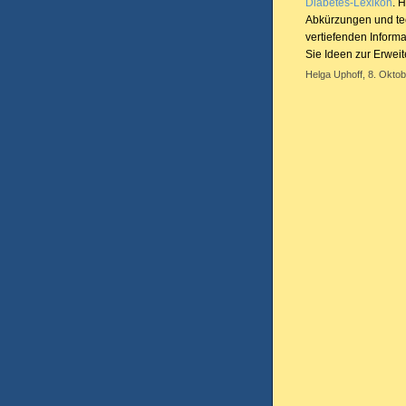
Diabetes-Lexikon
. 
Abkürzungen und tec
vertiefenden Inform
Sie Ideen zur Erwei
Helga Uphoff, 8. Oktob