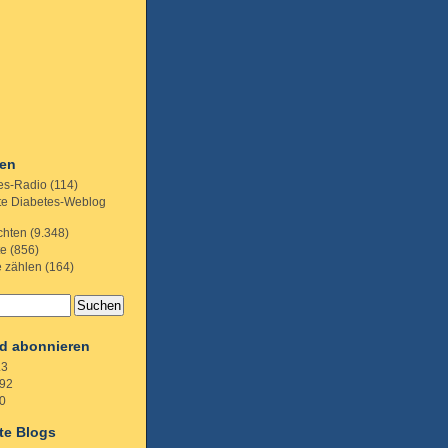
ien
es-Radio
(114)
te Diabetes-Weblog
chten
(9.348)
te
(856)
e zählen
(164)
d abonnieren
.3
92
0
te Blogs