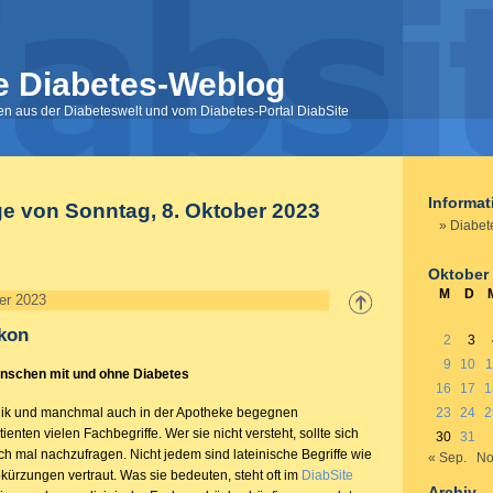
e Diabetes-Weblog
nen aus der Diabeteswelt und vom Diabetes-Portal DiabSite
Informa
ge von Sonntag, 8. Oktober 2023
Diabet
Oktober
M
D
er 2023
ikon
2
3
9
10
1
enschen mit und ohne Diabetes
16
17
1
linik und manchmal auch in der Apotheke begegnen
23
24
2
enten vielen Fachbegriffe. Wer sie nicht versteht, sollte sich
30
31
ch mal nachzufragen. Nicht jedem sind lateinische Begriffe wie
« Sep.
No
ürzungen vertraut. Was sie bedeuten, steht oft im
DiabSite
Archiv