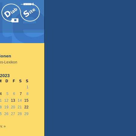
tionen
es-Lexikon
 2023
M
D
F
S
S
1
4
5
6
7
8
1
12
13
14
15
8
19
20
21
22
5
26
27
28
29
v. »