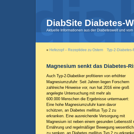
DiabSite Diabetes-W
Aktuelle Informationen aus der Diabeteswelt und vom 
«
Hefezopf – Rezeptidee zu Ostern
Typ-2-Diabetes-
Magnesium senkt das Diabetes-Ri
Auch Typ-2-Diabetiker profitieren von erhöhter
Magnesiumzufuhr: Seit Jahren liegen Forschern
zahlreiche Hinweise vor, nun hat 2016 eine groß
angelegte Untersuchung mit mehr als
600.000 Menschen die Ergebnisse untermauert:
Eine hohe Magnesiumzufuhr kann davor
schützen, an Diabetes mellitus Typ 2 zu
erkranken. Eine ausreichende Versorgung mit
Magnesium ist neben einem gesunden Lebensstil 
Ernährung und regelmäßiger Bewegung wesentlich d
zu senken, an Diabetes mellitus Typ 2 zu erkranke