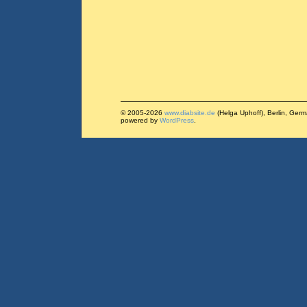
© 2005-2026
www.diabsite.de
(Helga Uphoff), Berlin, Ger
powered by
WordPress
.