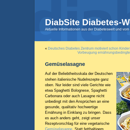
DiabSite Diabetes-W
Aktuelle Informationen aus der Diabeteswelt und vom 
«
Deutsches Diabetes Zentrum motiviert schon Kind
Vorbeugung ernährungsbedingter
Gemüselasagne
Auf der Beliebtheitsskala der Deutschen
stehen italienische Nudelrezepte ganz
oben. Nur leider sind viele Gerichte wie
etwa Spaghetti Bolognese, Spaghetti
Carbonara oder auch Lasagne nicht
unbedingt mit den Ansprüchen an eine
gesunde, qualitativ hochwertige
Ernährung in Einklang zu bringen. Dass
es auch anders geht, zeigt unser
Rezeptvorschlag für eine vegetarische
Gemüselasagne
. Statt fetthaltigem