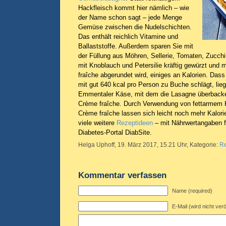
Hackfleisch kommt hier nämlich – wie
der Name schon sagt – jede Menge
Gemüse zwischen die Nudelschichten.
Das enthält reichlich Vitamine und
Ballaststoffe. Außerdem sparen Sie mit
der Füllung aus Möhren, Sellerie, Tomaten, Zucchi
mit Knoblauch und Petersilie kräftig gewürzt und
fraîche abgerundet wird, einiges an Kalorien. Das
mit gut 640 kcal pro Person zu Buche schlägt, liegt
Emmentaler Käse, mit dem die Lasagne überbacken
Crème fraîche. Durch Verwendung von fettarmem K
Crème fraîche lassen sich leicht noch mehr Kalori
viele weitere
Rezeptideen
– mit Nährwertangaben fü
Diabetes-Portal DiabSite.
Helga Uphoff, 19. März 2017, 15.21 Uhr, Kategorie:
R
Kommentar verfassen
Name (required)
E-Mail (wird nicht verö