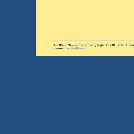
© 2005-2026
www.diabsite.de
(Helga Uphoff), Berlin, Ger
powered by
WordPress
.