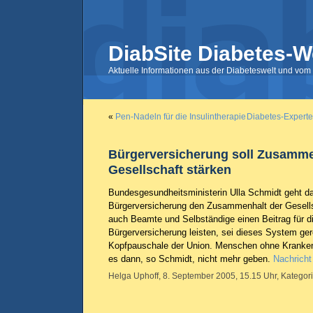
DiabSite Diabetes-W
Aktuelle Informationen aus der Diabeteswelt und vom 
«
Pen-Nadeln für die Insulintherapie
Diabetes-Experte
Bürgerversicherung soll Zusamme
Gesellschaft stärken
Bundesgesundheitsministerin Ulla Schmidt geht d
Bürgerversicherung den Zusammenhalt der Gesells
auch Beamte und Selbständige einen Beitrag für di
Bürgerversicherung leisten, sei dieses System ger
Kopfpauschale der Union. Menschen ohne Kranken
es dann, so Schmidt, nicht mehr geben.
Nachricht
Helga Uphoff, 8. September 2005, 15.15 Uhr, Kategor