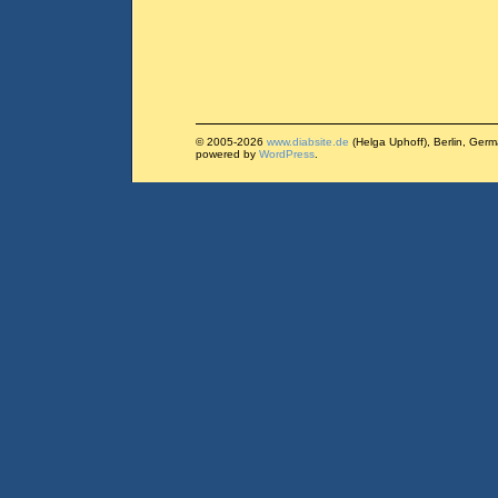
© 2005-2026
www.diabsite.de
(Helga Uphoff), Berlin, Ger
powered by
WordPress
.