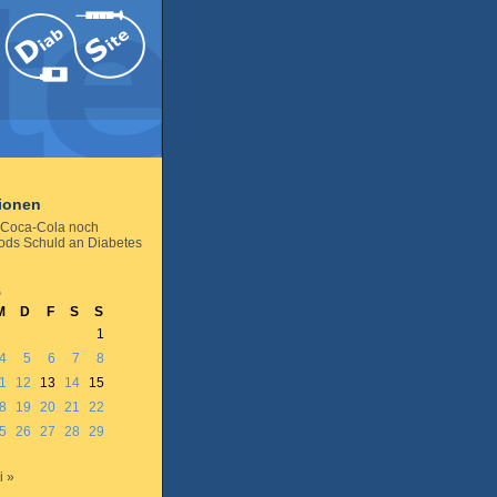
tionen
Coca-Cola noch
ods Schuld an Diabetes
5
M
D
F
S
S
1
4
5
6
7
8
1
12
13
14
15
8
19
20
21
22
5
26
27
28
29
i »