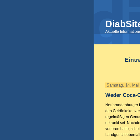
DiabSit
Aktuelle Informatio
Eintr
Samstag, 14. Mai
Weder Coca-C
Neubrandenburger R
den Getränkekonzer
regelmäßigen Genuss
erkrankt sei. Nachd
verloren hatte, sch
Landgericht ebenfal