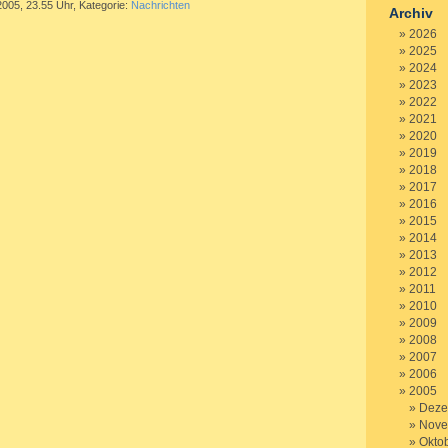
2005, 23.55 Uhr, Kategorie:
Nachrichten
Archiv
2026
2025
2024
2023
2022
2021
2020
2019
2018
2017
2016
2015
2014
2013
2012
2011
2010
2009
2008
2007
2006
2005
Deze
Nove
Okto