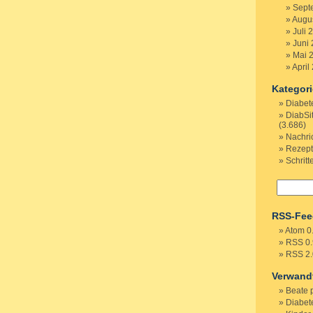
Sept
Augu
Juli 
Juni
Mai 
April
Kategor
Diabet
DiabSi
(3.686)
Nachri
Rezep
Schritt
RSS-Fee
Atom 0
RSS 0.
RSS 2.
Verwand
Beate 
Diabete