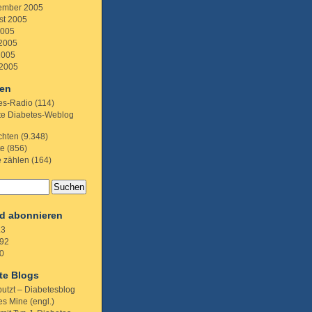
ember 2005
st 2005
2005
 2005
2005
 2005
ien
es-Radio
(114)
te Diabetes-Weblog
chten
(9.348)
te
(856)
e zählen
(164)
d abonnieren
.3
92
0
te Blogs
putzt – Diabetesblog
s Mine (engl.)