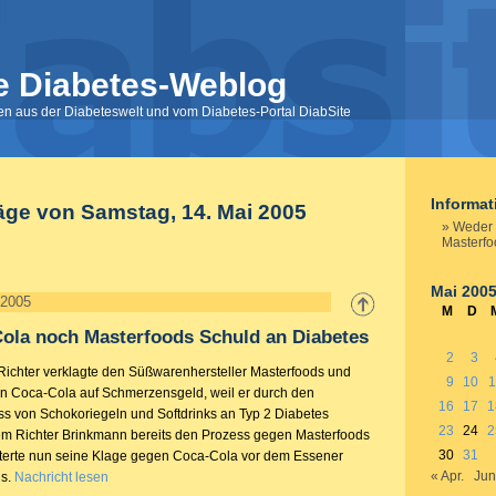
e Diabetes-Weblog
nen aus der Diabeteswelt und vom Diabetes-Portal DiabSite
Informa
äge von Samstag, 14. Mai 2005
Weder 
Masterfo
Mai 200
 2005
M
D
ola noch Masterfoods Schuld an Diabetes
2
3
ichter verklagte den Süßwarenhersteller Masterfoods und
9
10
1
n Coca-Cola auf Schmerzensgeld, weil er durch den
16
17
1
 von Schokoriegeln und Softdrinks an Typ 2 Diabetes
23
24
2
em Richter Brinkmann bereits den Prozess gegen Masterfoods
30
31
eiterte nun seine Klage gegen Coca-Cola vor dem Essener
« Apr.
Jun
ls.
Nachricht lesen