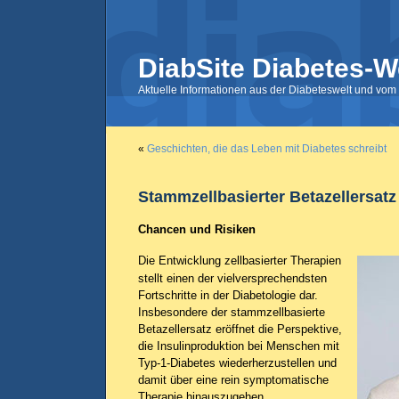
DiabSite Diabetes-W
Aktuelle Informationen aus der Diabeteswelt und vom 
«
Geschichten, die das Leben mit Diabetes schreibt
Stammzellbasierter Betazellersatz
Chancen und Risiken
Die Entwicklung zellbasierter Therapien
stellt einen der vielversprechendsten
Fortschritte in der Diabetologie dar.
Insbesondere der stammzellbasierte
Betazellersatz eröffnet die Perspektive,
die Insulinproduktion bei Menschen mit
Typ-1-Diabetes wiederherzustellen und
damit über eine rein symptomatische
Therapie hinauszugehen.