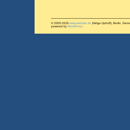
© 2005-2026
www.diabsite.de
(Helga Uphoff), Berlin, Ger
powered by
WordPress
.