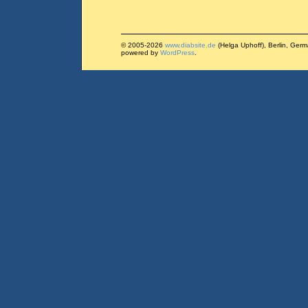
© 2005-2026
www.diabsite.de
(Helga Uphoff), Berlin, Ger
powered by
WordPress
.