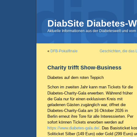
DiabSite Diabetes-W
Aktuelle Informationen aus der Diabeteswelt und vom 
«
DFB-Pokalfinale
Geschichten, die das 
Charity trifft Show-Business
Diabetes auf dem roten Teppich
Schon im zweiten Jahr kann man Tickets für die
Diabetes-Charity-Gala erwerben. Während früher
die Gala nur für einen exklusiven Kreis mit
geladenen Gästen zugänglich war, öffnet die
Diabetes-Charity-Gala am 16 Oktober 2026 in
Berlin erneut ihre Tore für alle Interessierten. Per
sofort können Tickets erworben werden auf
https://www.diabetes-gala.de/
. Das Basisticket ko
Soliticket Silber (149 Euro) oder Gold (299 Euro) 