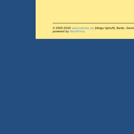
© 2005-2026
www.diabsite.de
(Helga Uphoff), Berlin, Ger
powered by
WordPress
.