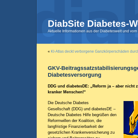
DiabSite Diabetes-W
Aktuelle Informationen aus der Diabeteswelt und vom 
«
KI-Atlas deckt verborgene Ganzkörperschäden durch
GKV-Beitragssatzstabilisierungsg
Diabetesversorgung
DDG und diabetesDE: „Reform ja – aber nicht 
kranker Menschen!“
Die Deutsche Diabetes
Gesellschaft (DDG) und diabetesDE –
Deutsche Diabetes Hilfe begrüßen den
Reformwillen der Koalition, die
langfristige Finanzierbarkeit der
gesetzlichen Krankenversicherung zu