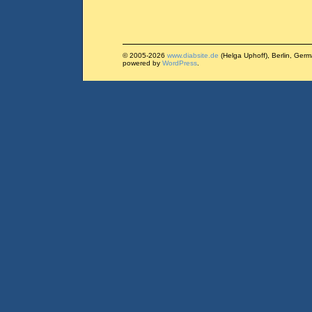
© 2005-2026
www.diabsite.de
(Helga Uphoff), Berlin, Ger
powered by
WordPress
.