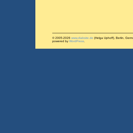
© 2005-2026
www.diabsite.de
(Helga Uphoff), Berlin, Ger
powered by
WordPress
.