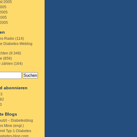
st 2005
2005
 2005
2005
 2005
ien
es-Radio
(114)
te Diabetes-Weblog
chten
(9.348)
te
(856)
e zählen
(164)
d abonnieren
.3
92
0
te Blogs
putzt – Diabetesblog
s Mine (engl.)
 mit Typ-1-Diabetes
iabetes-blog.com