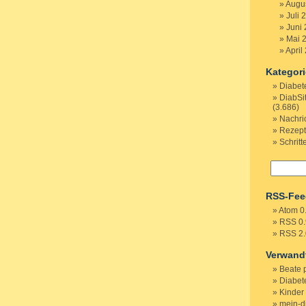
Augu
Juli 
Juni
Mai 
April
Kategor
Diabet
DiabSi
(3.686)
Nachri
Rezep
Schritt
RSS-Fee
Atom 0
RSS 0.
RSS 2.
Verwand
Beate 
Diabete
Kinder
mein-d