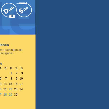
tionen
es-Prävention als
e Aufgabe
05
M
D
F
S
S
1
2
3
6
7
8
9
10
3
14
15
16
17
0
21
22
23
24
7
28
29
30