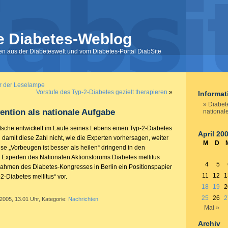
e Diabetes-Weblog
nen aus der Diabeteswelt und vom Diabetes-Portal DiabSite
r der Leselampe
Vorstufe des Typ-2-Diabetes gezielt therapieren
»
Informa
Diabet
ention als nationale Aufgabe
national
utsche entwickelt im Laufe seines Lebens einen Typ-2-Diabetes
April 20
d damit diese Zahl nicht, wie die Experten vorhersagen, weiter
M
D
ise „Vorbeugen ist besser als heilen“ dringend in den
 Experten des Nationalen Aktionsforums Diabetes mellitus
4
5
Rahmen des Diabetes-Kongresses in Berlin ein Positionspapier
11
12
1
2-Diabetes mellitus“ vor.
18
19
2
25
26
2
 2005, 13.01 Uhr, Kategorie:
Nachrichten
Mai »
Archiv