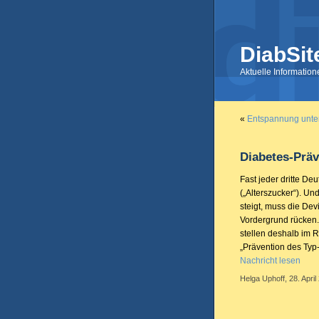
DiabSit
Aktuelle Informatio
«
Entspannung unte
Diabetes-Präv
Fast jeder dritte De
(„Alterszucker“). Un
steigt, muss die Dev
Vordergrund rücken.
stellen deshalb im 
„Prävention des Typ-
Nachricht lesen
Helga Uphoff, 28. April