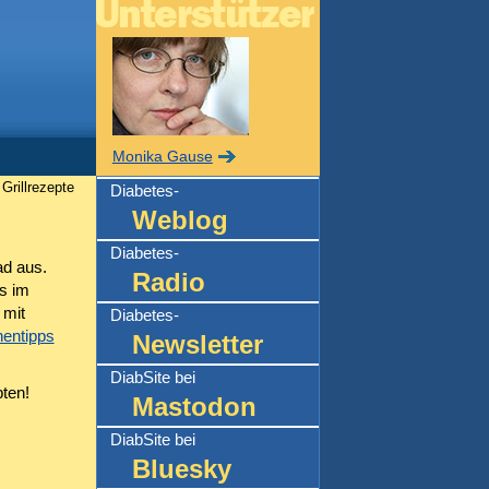
Monika Gause
Grillrezepte
Diabetes-
Weblog
Diabetes-
d aus.
Radio
s im
 mit
Diabetes-
entipps
Newsletter
DiabSite bei
ten!
Mastodon
DiabSite bei
Bluesky