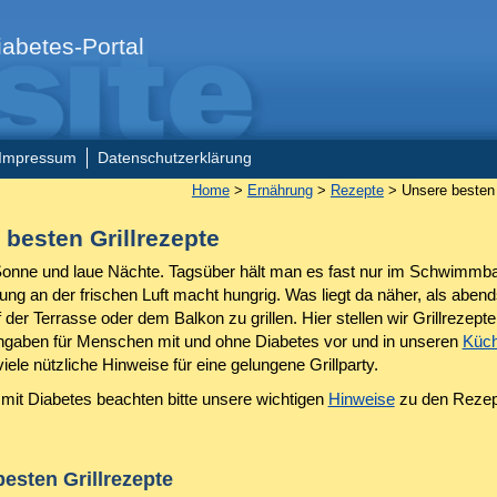
abetes-Portal
Impressum
Datenschutzerklärung
Home
>
Ernährung
>
Rezepte
> Unsere besten 
 besten Grillrezepte
nne und laue Nächte. Tagsüber hält man es fast nur im Schwimmba
ng an der frischen Luft macht hungrig. Was liegt da näher, als abend
 der Terrasse oder dem Balkon zu grillen. Hier stellen wir Grillrezepte
gaben für Menschen mit und ohne Diabetes vor und in unseren
Küch
viele nützliche Hinweise für eine gelungene Grillparty.
it Diabetes beachten bitte unsere wichtigen
Hinweise
zu den Rezep
esten Grillrezepte