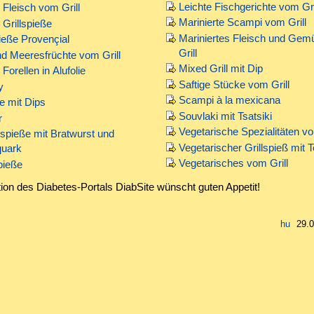
Leichte Fischgerichte vom Gri
i Fleisch vom Grill
Marinierte Scampi vom Grill
i Grillspieße
Mariniertes Fleisch und Ge
ieße Provençial
Grill
nd Meeresfrüchte vom Grill
Mixed Grill mit Dip
 Forellen in Alufolie
Saftige Stücke vom Grill
y
Scampi à la mexicana
te mit Dips
Souvlaki mit Tsatsiki
r
Vegetarische Spezialitäten vo
lspieße mit Bratwurst und
Vegetarischer Grillspieß mit T
quark
Vegetarisches vom Grill
ieße
ion des Diabetes-Portals DiabSite wünscht guten Appetit!
29.