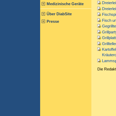
Dreierle
Medizinische Geräte
Dreierle
Über DiabSite
Fischsp
Fisch u
Presse
Gegrillte
Grillpart
Grillplat
Grilltelle
Kartoffe
Kräuter
Lammsp
Die Redakt