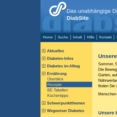
Das unabhängige Di
DiabSite
Home
Suche
Inhalt
Hilfe
Kontakt
Aktuelles
Unsere
Diabetes-Infos
Sommer, So
Diabetes im Alltag
Die Bewegu
Ernährung
Garten, auf
Überblick
Nährwertan
Rezepte
finden Sie 
BE-Tabellen
Menschen m
Küchentipps
Schwerpunktthemen
Wegweiser Diabetes
Unsere b