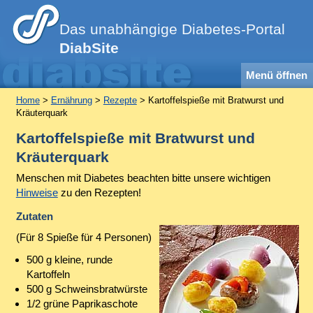
Das unabhängige Diabetes-Portal
DiabSite
Menü öffnen
Home
>
Ernährung
>
Rezepte
> Kartoffelspieße mit Bratwurst und
Kräuterquark
Kartoffelspieße mit Bratwurst und
Kräuterquark
Menschen mit Diabetes beachten bitte unsere wichtigen
Hinweise
zu den Rezepten!
Zutaten
(Für 8 Spieße für 4 Personen)
500 g kleine, runde
Kartoffeln
500 g Schweinsbratwürste
1/2 grüne Paprikaschote