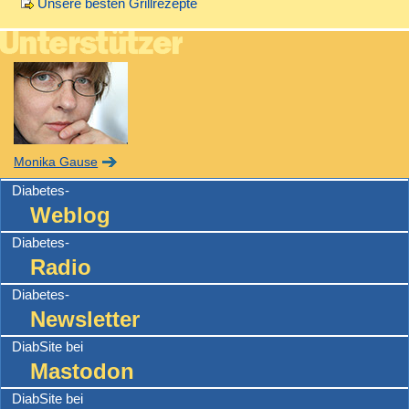
Unsere besten Grillrezepte
Monika Gause
Diabetes-
Weblog
Diabetes-
Radio
Diabetes-
Newsletter
DiabSite bei
Mastodon
DiabSite bei