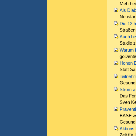
Mehrhei
Als Dia
Neustart
Die 12 
Straßen
Auch be
Studie 
Warum is
goDentis
Hohen B
Statt Sa
Teilneh
Gesundh
Strom a
Das For
Sven Ke
Präventi
BASF wi
Gesundh
Aktionst
Zeit für