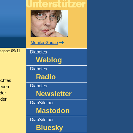
Monika Gause
sgabe 09/11
Diabetes-
Weblog
Diabetes-
Radio
echtes
Diabetes-
neuen
Newsletter
der
 der
DiabSite bei
Mastodon
DiabSite bei
Bluesky