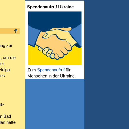
Spendenaufruf Ukraine
ung zur
k, um die
der
Helga
Zum
Spendenaufruf
für
tes-
Menschen in der Ukraine.
us-
in Bad
lan hatte