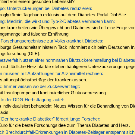
itiert von einem gesunden Lebensstil?
po: Unterzuckerungen bei Diabetes reduzieren:
oglykämie-Tagebuch exklusiv auf dem Diabetes-Portal DiabSite.
: Medizin, die wirkt und Typ-2-Diabetes verhindern kann:
tionskrankheiten wie Übergewicht und Diabetes sind oft eine Folge vo
gsmangel und falscher Ernährung.
e Forschungsergebnisse zur Volkskrankheit Diabetes:
urgs Gesundheitsministerin Tack informiert sich beim Deutschen Inst
ngsforschung (DIfE).
ezweifelt Nutzen einer normnahen Blutzuckereinstellung bei Diabete
nichttödliche Herzinfarkte stehen häufigeren Unterzuckerungen geg
n müssen mit Aufzahlungen für Arzneimittel rechnen:
stattungshöchstbeträge der Krankenkassen.
: Immer wissen wo der Zuckerwert liegt:
it Insulinpumpe und kontinuierlicher Glukosemessung.
to der DDG-Herbsttagung lautet:
 individualisiert behandeln: Neues Wissen für die Behandlung von Di
raxis.
 "Der herzkranke Diabetiker" fördert junge Forscher:
Euro für die beste Forschungsidee zum Thema Diabetes und Herz.
h Brechdurchfall-Erkrankungen in Diabetes-Zeltlager entspannt sich