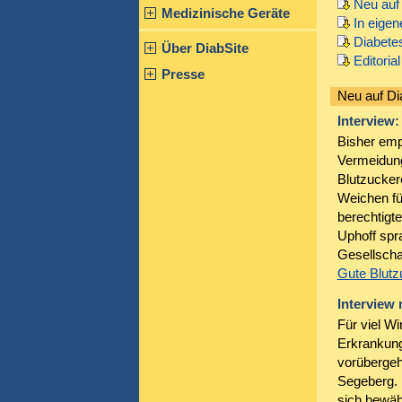
Neu auf
Medizinische Geräte
In eige
Diabete
Über DiabSite
Editorial
Presse
Neu auf Di
Interview:
Bisher empf
Vermeidung
Blutzucker
Weichen fü
berechtigt
Uphoff spr
Gesellscha
Gute Blutzu
Interview
Für viel W
Erkrankung
vorübergeh
Segeberg. 
sich bewäh