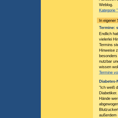
Weblog.
Kategorie 
In eigener
Termine: s
Endlich ha
vielerlei H
Termins ste
Hinweise z
besonders w
nutzbar un
wissen wol
Termine vo
Diabetes-N
"Ich weiß 
Diabetiker.
Hände werd
abgewogen,
Blutzuckert
außerdem d