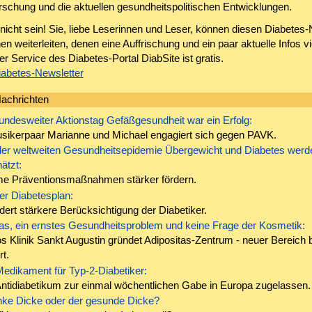
rschung und die aktuellen gesundheitspolitischen Entwicklungen.
icht sein! Sie, liebe Leserinnen und Leser, können diesen Diabetes-
 weiterleiten, denen eine Auffrischung und ein paar aktuelle Infos vie
er Service des Diabetes-Portal DiabSite ist gratis.
iabetes-Newsletter
achrichten
undesweiter Aktionstag Gefäßgesundheit war ein Erfolg:
sikerpaar Marianne und Michael engagiert sich gegen PAVK.
der weltweiten Gesundheitsepidemie Übergewicht und Diabetes werd
ätzt:
e Präventionsmaßnahmen stärker fördern.
er Diabetesplan:
ert stärkere Berücksichtigung der Diabetiker.
tas, ein ernstes Gesundheitsproblem und keine Frage der Kosmetik:
s Klinik Sankt Augustin gründet Adipositas-Zentrum - neuer Bereich b
rt.
edikament für Typ-2-Diabetiker:
Antidiabetikum zur einmal wöchentlichen Gabe in Europa zugelassen.
nke Dicke oder der gesunde Dicke?