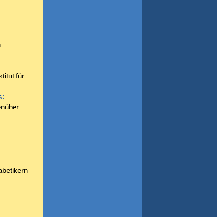
n
itut für
s:
enüber.
abetikern
: