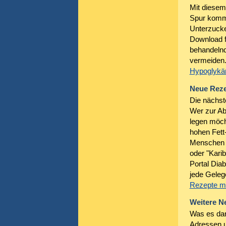
Mit diesem
Spur komme
Unterzucke
Download f
behandelnd
vermeiden
Hypoglykä
Neue Rez
Die nächst
Wer zur Ab
legen möcht
hohen Fett
Menschen m
oder "Karib
Portal Dia
jede Gelege
Rezepte mi
Weitere N
Was es dar
Adressen u