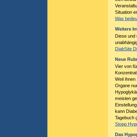
Veranstalt
Situation e
Was bedeut
Weitere I
Diese und 
unabhängig
DiabSite D
Neue Rubr
Vier von fü
Konzentrati
Weil ihnen 
Organe nur
Hypoglykäm
meisten gef
Einstellun
kann Diabet
Tagebuch gi
Stopp Hypo
Das Hypo