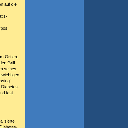
n auf die
tis-
ypos
m Grillen.
en Grill
en seines
gewichtigen
ssing"
s Diabetes-
nd fast
lisierte
 Diabetes-