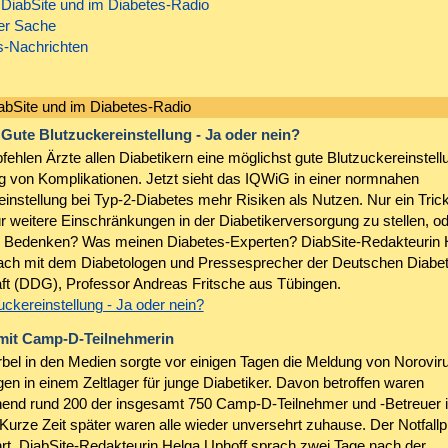
 DiabSite und im Diabetes-Radio
ner Sache
s-Nachrichten
abSite und im Diabetes-Radio
 Gute Blutzuckereinstellung - Ja oder nein?
ehlen Ärzte allen Diabetikern eine möglichst gute Blutzuckereinstell
 von Komplikationen. Jetzt sieht das IQWiG in einer normnahen
einstellung bei Typ-2-Diabetes mehr Risiken als Nutzen. Nur ein Tric
r weitere Einschränkungen in der Diabetikerversorgung zu stellen, o
e Bedenken? Was meinen Diabetes-Experten? DiabSite-Redakteurin 
ach mit dem Diabetologen und Pressesprecher der Deutschen Diabe
ft (DDG), Professor Andreas Fritsche aus Tübingen.
ckereinstellung - Ja oder nein?
 mit Camp-D-Teilnehmerin
irbel in den Medien sorgte vor einigen Tagen die Meldung von Norovir
en in einem Zeltlager für junge Diabetiker. Davon betroffen waren
end rund 200 der insgesamt 750 Camp-D-Teilnehmer und -Betreuer 
Kurze Zeit später waren alle wieder unversehrt zuhause. Der Notfallp
rt. DiabSite-Redakteurin Helga Uphoff sprach zwei Tage nach der