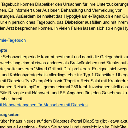
 Tagebuch können Diabetiker den Ursachen für ihre Unterzuckerunge
n. Es informiert über Auslöser, Behandlung und Vermeidung von
rungen. Außerdem beinhaltet das Hypoglykämie-Tagebuch einen Gra
ür ein persönliches Tagebuch, das Diabetiker ausfüllen und mit ihrem
en Arzt besprechen können. In vielen Fällen lassen sich so einige H
.
mie-Tagebuch
epte
e Schönwetterperiode kommt bestimmt und damit die Gelegenheit zu
wechslung einmal etwas anderes als Bratwürstchen und Steaks auf d
e, sollte unseren "Mixed Grill mit Dip" probieren. Er eignet sich weg
- und Kohlenhydratgehalts allerdings eher für Typ-1-Diabetiker. Über
it Diabetes Typ 2 empfehlen wir "Paprika-Reis-Salat mit Kräuterdre
ischen Reiseintopf" mit gerade einmal 256 kcal. Inzwischen stellt da
bSite Rezepte mit Nährwert- und BE-Angaben für jeden Geschmack u
nheit bereit.
t Nährwertangaben für Menschen mit Diabetes
euigkeiten
über hinaus Neues auf dem Diabetes-Portal DiabSite gibt - etwa aktua
nd neue Lesetipps - finden Sie schnell und übersichtlich im DiabSite