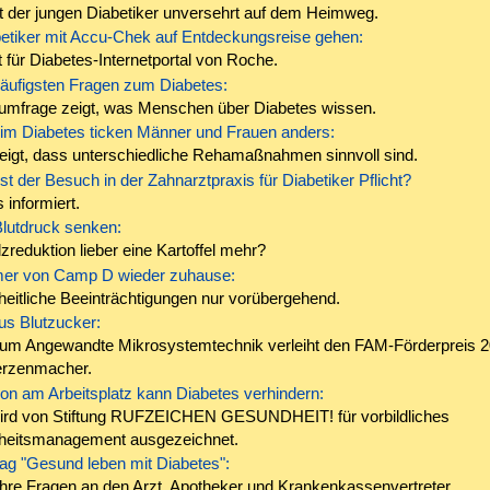
t der jungen Diabetiker unversehrt auf dem Heimweg.
betiker mit Accu-Chek auf Entdeckungsreise gehen:
 für Diabetes-Internetportal von Roche.
häufigsten Fragen zum Diabetes:
umfrage zeigt, was Menschen über Diabetes wissen.
im Diabetes ticken Männer und Frauen anders:
zeigt, dass unterschiedliche Rehamaßnahmen sinnvoll sind.
t der Besuch in der Zahnarztpraxis für Diabetiker Pflicht?
 informiert.
lutdruck senken:
lzreduktion lieber eine Kartoffel mehr?
mer von Camp D wieder zuhause:
eitliche Beeinträchtigungen nur vorübergehend.
us Blutzucker:
um Angewandte Mikrosystemtechnik verleiht den FAM-Förderpreis 2
rzenmacher.
on am Arbeitsplatz kann Diabetes verhindern:
rd von Stiftung RUFZEICHEN GESUNDHEIT! für vorbildliches
eitsmanagement ausgezeichnet.
ag "Gesund leben mit Diabetes":
 Ihre Fragen an den Arzt, Apotheker und Krankenkassenvertreter.