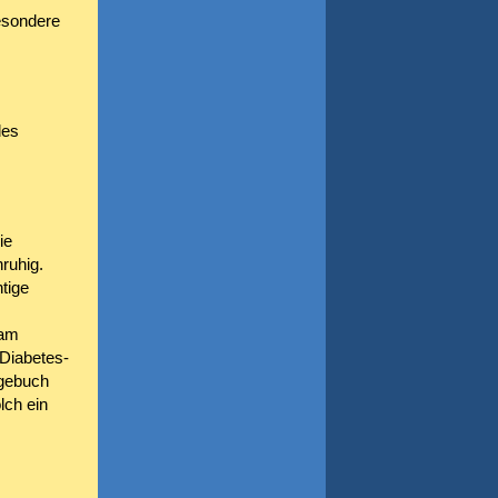
esondere
des
ie
nruhig.
htige
 am
 Diabetes-
agebuch
lch ein