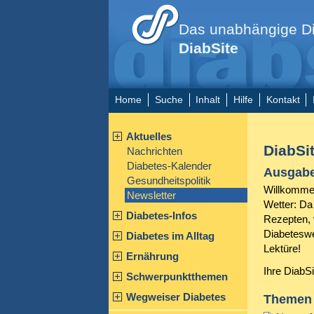
Das unabhängige Di
DiabSite
Home
Suche
Inhalt
Hilfe
Kontakt
Aktuelles
DiabSi
Nachrichten
Diabetes-Kalender
Ausgabe
Gesundheitspolitik
Willkommen
Newsletter
Wetter: Da
Diabetes-Infos
Rezepten, 
Diabeteswe
Diabetes im Alltag
Lektüre!
Ernährung
Ihre DiabS
Schwerpunktthemen
Wegweiser Diabetes
Themen