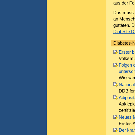
aus der Fo
Das muss n
an Menschen
guttäten. D
DiabSite D
Diabetes-N
Erster b
Volksmu
Folgen 
untersch
Wirksam
National
DDB ford
Adiposi
Asklepio
zertifizie
Neues M
Erstes 
Der kra