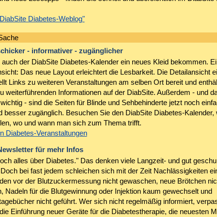
"DiabSite Diabetes-Weblog"
 Sache
chicker - informativer - zugänglicher
t auch der DiabSite Diabetes-Kalender ein neues Kleid bekommen. Ei
insicht: Das neue Layout erleichtert die Lesbarkeit. Die Detailansicht e
llt Links zu weiteren Veranstaltungen am selben Ort bereit und enthält
u weiterführenden Informationen auf der DiabSite. Außerdem - und d
ichtig - sind die Seiten für Blinde und Sehbehinderte jetzt noch einf
d besser zugänglich. Besuchen Sie den DiabSite Diabetes-Kalender,
len, wo und wann man sich zum Thema trifft.
n Diabetes-Veranstaltungen
ewsletter für mehr Infos
doch alles über Diabetes." Das denken viele Langzeit- und gut geschu
 Doch bei fast jedem schleichen sich mit der Zeit Nachlässigkeiten ei
en vor der Blutzuckermessung nicht gewaschen, neue Brötchen nic
 Nadeln für die Blutgewinnung oder Injektion kaum gewechselt und
agebücher nicht geführt. Wer sich nicht regelmäßig informiert, verpa
ie Einführung neuer Geräte für die Diabetestherapie, die neuesten 