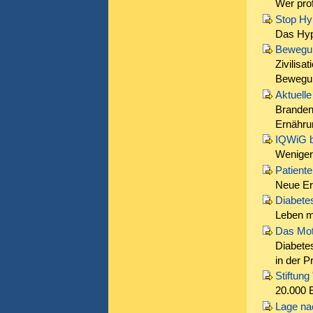
Wer prof
Stop Hy
Das Hyp
Bewegung
Zivilisa
Bewegun
Aktuell
Brandenb
Ernähru
IQWiG b
Weniger 
Patiente
Neue Er
Diabetes
Leben m
Das Mot
Diabetes
in der P
Stiftung
20.000 
Lage nac