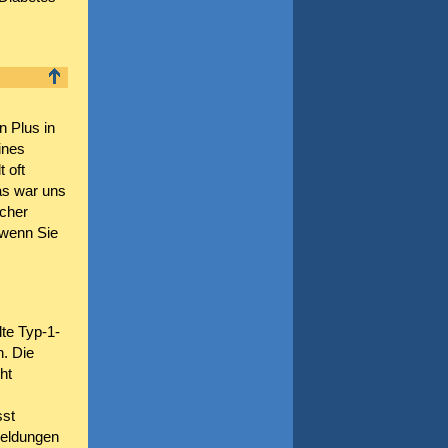
n Plus in
ines
 oft
as war uns
acher
 wenn Sie
lte Typ-1-
n. Die
ht
sst
Meldungen