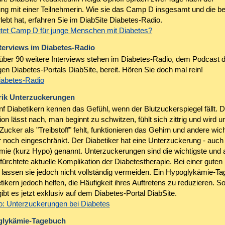
ung mit einer Teilnehmerin. Wie sie das Camp D insgesamt und die b
rlebt hat, erfahren Sie im DiabSite Diabetes-Radio.
et Camp D für junge Menschen mit Diabetes?
nterviews im Diabetes-Radio
über 90 weitere Interviews stehen im Diabetes-Radio, dem Podcast 
en Diabetes-Portals DiabSite, bereit. Hören Sie doch mal rein!
iabetes-Radio
ik Unterzuckerungen
nf Diabetikern kennen das Gefühl, wenn der Blutzuckerspiegel fällt. D
on lässt nach, man beginnt zu schwitzen, fühlt sich zittrig und wird u
Zucker als "Treibstoff" fehlt, funktionieren das Gehirn und andere wic
 noch eingeschränkt. Der Diabetiker hat eine Unterzuckerung - auch
ie (kurz Hypo) genannt. Unterzuckerungen sind die wichtigste und
ürchtete aktuelle Komplikation der Diabetestherapie. Bei einer guten
g lassen sie jedoch nicht vollständig vermeiden. Ein Hypoglykämie-T
ikern jedoch helfen, die Häufigkeit ihres Auftretens zu reduzieren. So
bt es jetzt exklusiv auf dem Diabetes-Portal DiabSite.
: Unterzuckerungen bei Diabetes
glykämie-Tagebuch