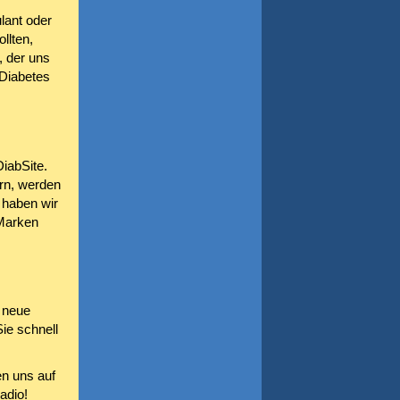
lant oder
llten,
, der uns
Diabetes
iabSite.
ern, werden
 haben wir
 Marken
 neue
ie schnell
n uns auf
adio!