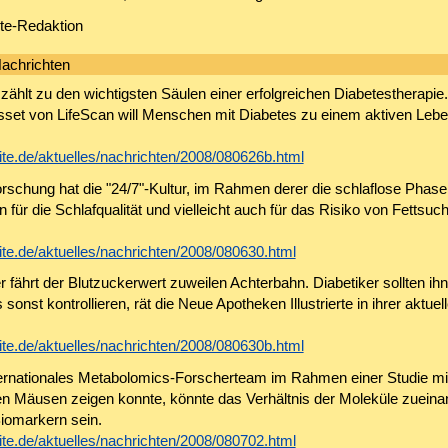
ite-Redaktion
achrichten
ählt zu den wichtigsten Säulen einer erfolgreichen Diabetestherapie
et von LifeScan will Menschen mit Diabetes zu einem aktiven Leben
te.de/aktuelles/nachrichten/2008/080626b.html
orschung hat die "24/7"-Kultur, im Rahmen derer die schlaflose Phase
n für die Schlafqualität und vielleicht auch für das Risiko von Fettsuc
te.de/aktuelles/nachrichten/2008/080630.html
fährt der Blutzuckerwert zuweilen Achterbahn. Diabetiker sollten ih
s sonst kontrollieren, rät die Neue Apotheken Illustrierte in ihrer aktuel
te.de/aktuelles/nachrichten/2008/080630b.html
ternationales Metabolomics-Forscherteam im Rahmen einer Studie mi
en Mäusen zeigen konnte, könnte das Verhältnis der Moleküle zueina
iomarkern sein.
te.de/aktuelles/nachrichten/2008/080702.html