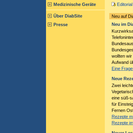
Medizinische Geräte
Editorial
Über DiabSite
Neu auf Di
Neu im Di
Presse
Kurzwirksa
Telefonint
Bundesauss
Bundesgesu
wollten wir
Aufwand üb
Eine Frage
Neue Rez
Zwei leich
Vegetarisc
eine süß-s
für Einstei
Fernen Ost
Rezepte mi
Rezepte im
Neuer Lese