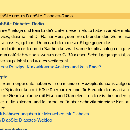
abSite und im DiabSite Diabetes-Radio
abSite Diabetes-Radio
me Analoga und kein Ende? Unter diesem Motto haben wir abermals
erview, diesmal mit Dr. Rainer Hess, dem Vorsitzenden des Gemein
chusses, geführt. Denn nachdem dieser Klage gegen das
ndheitsministerium in Sachen kurzwirksame Insulinanaloga eingerei
 nun natürlich wissen, warum der G-BA diesen Schritt gegangen ist, o
erhaupt lohnt und wie es weitergeht.
 des Prinzips: Kurzwirksame Analoga und kein Ende?
epte
te Sommergerichte haben wir neu in unsere Rezeptdatenbank aufge
he Spinatnocken mit Käse überbacken und für Freunde der asiatisc
aure Gemüsepfanne mit Fisch und Garnelen. Letztere ist besonders 
ger in die kalorien- und fettarme, dafür aber sehr vitaminreiche Kost 
en.
t Nährwertangaben für Menschen mit Diabetes
 DiabSite Diabetes-Weblog
futterbeitrag