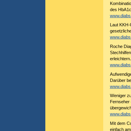
Kombinatio
des HbA1c 
www.diabsi
Laut KKH-U
gesetzlich
www.diabsi
Roche Diag
Stechhilfen
erleichtern.
www.diabsi
Aufwendig
Darüber ber
www.diabsi
Weniger zu
Fernseher 
übergewich
www.diabsi
Mit dem Co
einfach am 