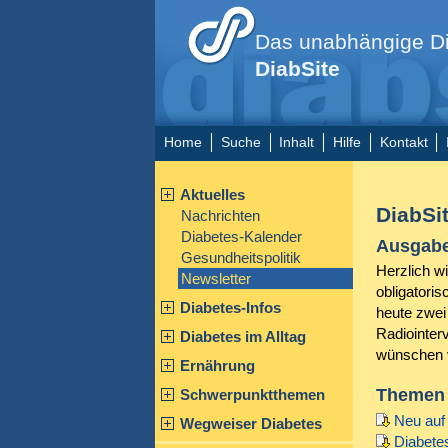
Das unabhängige Di
DiabSite
Home
Suche
Inhalt
Hilfe
Kontakt
Aktuelles
DiabSi
Nachrichten
Diabetes-Kalender
Ausgabe
Gesundheitspolitik
Herzlich w
Newsletter
obligatori
Diabetes-Infos
heute zwei 
Radiointer
Diabetes im Alltag
wünschen v
Ernährung
Themen
Schwerpunktthemen
Neu auf
Wegweiser Diabetes
Diabete