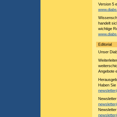
Version 5 
www.diabsi
Wissenscha
handelt sic
wichtige Ro
www.diabsi
Editorial
Unser Diab
Weiterleit
weitersch
Angebote e
Herausgebe
Haben Sie 
newsletter
Newsletter 
newsletter
Newsletter
newsletter