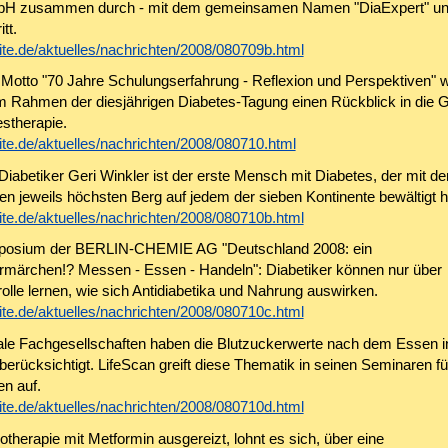
bH zusammen durch - mit dem gemeinsamen Namen "DiaExpert" un
tt.
te.de/aktuelles/nachrichten/2008/080709b.html
Motto "70 Jahre Schulungserfahrung - Reflexion und Perspektiven" 
m Rahmen der diesjährigen Diabetes-Tagung einen Rückblick in die 
estherapie.
te.de/aktuelles/nachrichten/2008/080710.html
Diabetiker Geri Winkler ist der erste Mensch mit Diabetes, der mit d
n jeweils höchsten Berg auf jedem der sieben Kontinente bewältigt h
te.de/aktuelles/nachrichten/2008/080710b.html
sium der BERLIN-CHEMIE AG "Deutschland 2008: ein
ärchen!? Messen - Essen - Handeln": Diabetiker können nur über
olle lernen, wie sich Antidiabetika und Nahrung auswirken.
te.de/aktuelles/nachrichten/2008/080710c.html
nale Fachgesellschaften haben die Blutzuckerwerte nach dem Essen i
 berücksichtigt. LifeScan greift diese Thematik in seinen Seminaren fü
en auf.
te.de/aktuelles/nachrichten/2008/080710d.html
otherapie mit Metformin ausgereizt, lohnt es sich, über eine