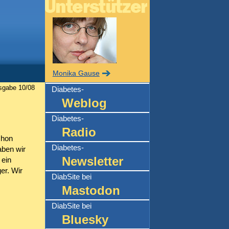
Monika Gause
gabe 10/08
Diabetes-
Weblog
Diabetes-
Radio
chon
Diabetes-
aben wir
Newsletter
 ein
er. Wir
DiabSite bei
Mastodon
DiabSite bei
Bluesky