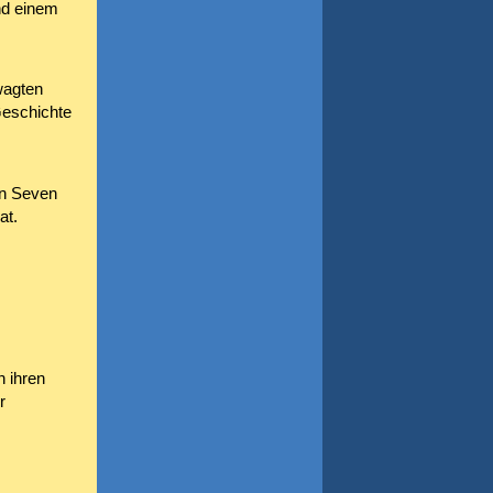
d einem
wagten
Geschichte
en Seven
at.
n ihren
r