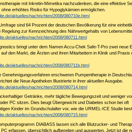
nstherapie mit Inkretin-Mimetika nachzudenken, die eine effektive 
ohne erhöhtes Risiko für Hypoglykämien ermöglichen.
te.de/aktuelles/nachrichten/2008/080710e.html
mfrage sind 64 Prozent der deutschen Bevölkerung für eine einheitl
e Regelung zur Kennzeichnung des Nährwertgehalts von Lebensmitte
te.de/aktuelles/nachrichten/2008/080711.html
nostics bringt unter dem Namen Accu-Chek Safe-T-Pro zwei neue E
 auf den Markt, die Ärzten und ihren Mitarbeitern in Klinik und Praxis 
te.de/aktuelles/nachrichten/2008/080711b.html
e Genehmigungsverfahren erschweren Pumpentherapie in Deutschla
ichtet die Neue Apotheken Illustrierte in ihrer aktuellen Ausgabe.
te.de/aktuelles/nachrichten/2008/080714.html
ckerhaltiger Getränke, mehr tägliche Bewegungszeit und weniger v
oder PC sitzen. Dies beugt Übergewicht und Diabetes schon bei oft
tigen Kinder im Grundschulalter vor, wie die URMEL-ICE Studie bestä
te.de/aktuelles/nachrichten/2008/080715.html
mputerprogramm DIABASS lassen sich alle Blutzucker- und Therap
PC erfassen, übersichtlich aufbereiten und auswerten. Jetzt ist die 