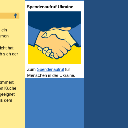
Spendenaufruf Ukraine
 ein
samen
cht hat,
b sich der
Zum
Spendenaufruf
für
Menschen in der Ukraine.
nommen:
hen Küche
geeignet
aus dem