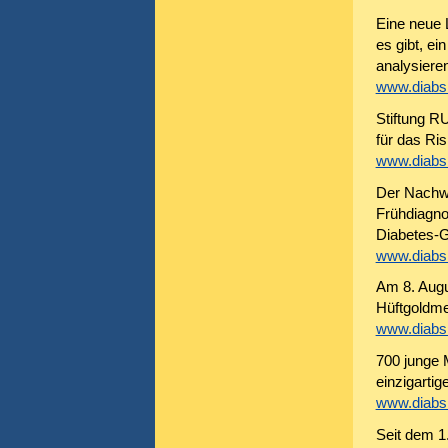
Eine neue 
es gibt, e
analysiere
www.diabsi
Stiftung 
für das Ri
www.diabsi
Der Nachwe
Frühdiagno
Diabetes-G
www.diabsi
Am 8. Augu
Hüftgoldme
www.diabsi
700 junge 
einzigartig
www.diabsi
Seit dem 1