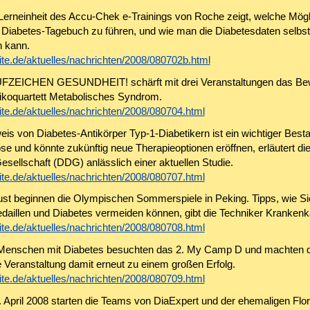
Lerneinheit des Accu-Chek e-Trainings von Roche zeigt, welche Mögl
in Diabetes-Tagebuch zu führen, und wie man die Diabetesdaten selbst
n kann.
te.de/aktuelles/nachrichten/2008/080702b.html
RUFZEICHEN GESUNDHEIT! schärft mit drei Veranstaltungen das Be
sikoquartett Metabolisches Syndrom.
te.de/aktuelles/nachrichten/2008/080704.html
is von Diabetes-Antikörper Typ-1-Diabetikern ist ein wichtiger Besta
se und könnte zukünftig neue Therapieoptionen eröffnen, erläutert d
esellschaft (DDG) anlässlich einer aktuellen Studie.
te.de/aktuelles/nachrichten/2008/080707.html
st beginnen die Olympischen Sommerspiele in Peking. Tipps, wie Si
daillen und Diabetes vermeiden können, gibt die Techniker Kranken
te.de/aktuelles/nachrichten/2008/080708.html
Menschen mit Diabetes besuchten das 2. My Camp D und machten 
e Veranstaltung damit erneut zu einem großen Erfolg.
te.de/aktuelles/nachrichten/2008/080709.html
. April 2008 starten die Teams von DiaExpert und der ehemaligen Flor