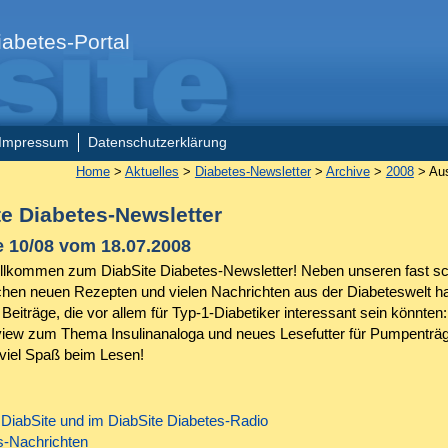
abetes-Portal
Impressum
Datenschutzerklärung
Home
>
Aktuelles
>
Diabetes-Newsletter
>
Archive
>
2008
> Aus
te Diabetes-Newsletter
 10/08 vom 18.07.2008
illkommen zum DiabSite Diabetes-Newsletter! Neben unseren fast s
schen neuen Rezepten und vielen Nachrichten aus der Diabeteswelt h
Beiträge, die vor allem für Typ-1-Diabetiker interessant sein könnten:
view zum Thema Insulinanaloga und neues Lesefutter für Pumpenträg
iel Spaß beim Lesen!
 DiabSite und im DiabSite Diabetes-Radio
s-Nachrichten