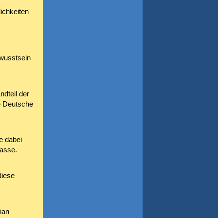
ichkeiten
wusstsein
ndteil der
ie Deutsche
e dabei
kasse.
diese
ian