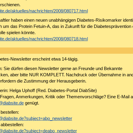
erschienen.
te.de/aktuelles/nachrichten/2008/080717.html
ftler haben einen neuen unabhängigen Diabetes-Risikomarker identifi
h um das Protein Fetuin-A, das in Zukunft für die Diabetesprävention 
lle spielen könnte.
te.de/aktuelles/nachrichten/2008/080718.html
etes-Newsletter erscheint etwa 14-tägig.
en: Sie dürfen diesen Newsletter gerne an Freunde und Bekannte
icken, aber bitte NUR KOMPLETT. Nachdruck oder Übernahme in an
rfordern die Zustimmung der Herausgeberin.
rin: Helga Uphoff (Red. Diabetes-Portal DiabSite)
Fragen, Anmerkungen, Kritik oder Themenvorschläge? Eine E-Mail a
@diabsite.de
genügt.
bestellen:
@diabsite.de?subject=abo_newsletter
 abbestellen:
@diabsite.de?subject=deabo_newsletter