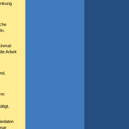
Senkung
iche
ln.
inmal-
die Arbeit
nd.
orm
tigt.
iedaten
neue