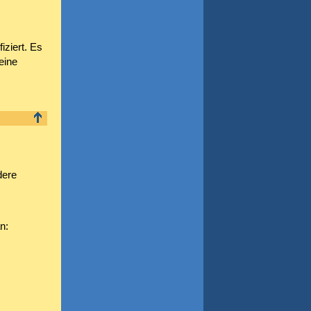
ziert. Es
eine
dere
n: