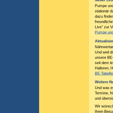
Pumpe und 
stationär 
dazu finde
freundlich
Live" zur V
Pumpe und
Aktualisie
Nährwertan
Und weil d
unsere BE-
seit dem l
Halloren, 
BE-Tabelle
Weitere N
Und was es
Termine, N
und übersi
Wir wünsch
Ihren Besu