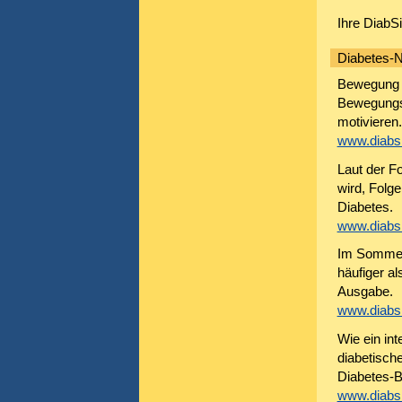
Ihre DiabS
Diabetes-N
Bewegung z
Bewegungss
motivieren.
www.diabsi
Laut der F
wird, Folge
Diabetes.
www.diabsi
Im Sommer 
häufiger al
Ausgabe.
www.diabsi
Wie ein in
diabetisch
Diabetes-B
www.diabsi