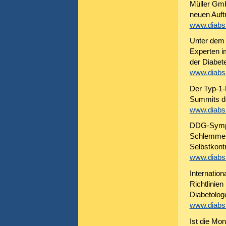
Müller Gm
neuen Auftri
www.diabsi
Unter dem 
Experten i
der Diabet
www.diabsi
Der Typ-1-
Summits de
www.diabsi
DDG-Sympo
Schlemmerm
Selbstkontr
www.diabsi
Internatio
Richtlinien
Diabetolog
www.diabsi
Ist die Mon