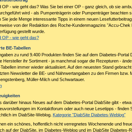
OP - wie geht das? Was Sie bei einer OP - ganz gleich, ob sie ambu
durchgeführt wird - als Pumpenträgerin oder Pumpenträger beachten so
n Sie jede Menge interessante Tipps in einem neuen Lesefutterbeitrag
erweise von der Redaktion des Roche-Kundenmagazins "Accu-Chek 
erfügung gestellt wurde.
 OP - wie geht das?
rte BE-Tabellen
gaben zu rund 9.400 Produkten finden Sie auf dem Diabetes-Portal D
ie Hersteller ihr Sortiment - ja manchmal sogar die Rezepturen - änd
Tabellen immer wieder aktualisiert. Auf den neuesten Stand gebracht
etzten Newsletter die BE- und Nährwertangaben zu den Firmen bzw.
Hengstenberg, Müller-Milch und Schwartauer.
n
euigkeiten
 darüber hinaus Neues auf dem Diabetes-Portal DiabSite gibt - etwa
euvorstellungen im Kontaktforum oder auch neue Lesetipps - finden S
chtlich im DiabSite-Weblog.
Kategorie "DiabSite Diabetes-Weblog"
en ein schönes, hoffentlich nicht verregnetes Wochenende und freue
ch auf der DiabSite, im Diabetes-Weblog und im DiabSite Diabetes-R