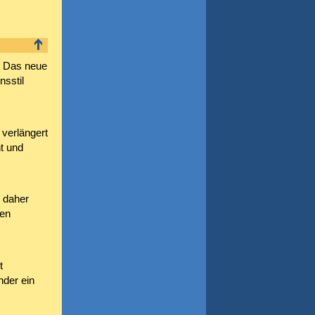
. Das neue
sstil
 verlängert
ht und
n daher
len
t
nder ein