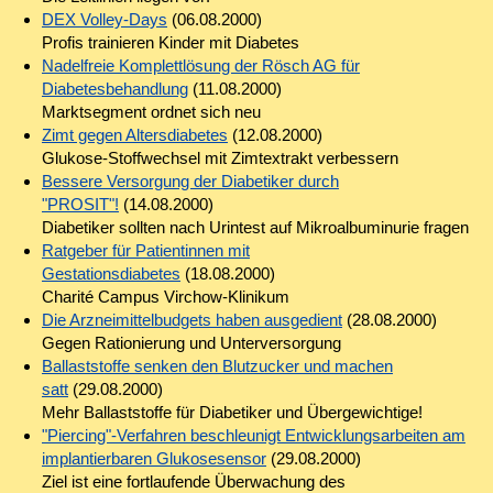
DEX Volley-Days
(06.08.2000)
Profis trainieren Kinder mit Diabetes
Nadelfreie Komplettlösung der Rösch AG für
Diabetesbehandlung
(11.08.2000)
Marktsegment ordnet sich neu
Zimt gegen Altersdiabetes
(12.08.2000)
Glukose-Stoffwechsel mit Zimtextrakt verbessern
Bessere Versorgung der Diabetiker durch
"PROSIT"!
(14.08.2000)
Diabetiker sollten nach Urintest auf Mikroalbuminurie fragen
Ratgeber für Patientinnen mit
Gestationsdiabetes
(18.08.2000)
Charité Campus Virchow-Klinikum
Die Arzneimittelbudgets haben ausgedient
(28.08.2000)
Gegen Rationierung und Unterversorgung
Ballaststoffe senken den Blutzucker und machen
satt
(29.08.2000)
Mehr Ballaststoffe für Diabetiker und Übergewichtige!
"Piercing"-Verfahren beschleunigt Entwicklungsarbeiten am
implantierbaren Glukosesensor
(29.08.2000)
Ziel ist eine fortlaufende Überwachung des