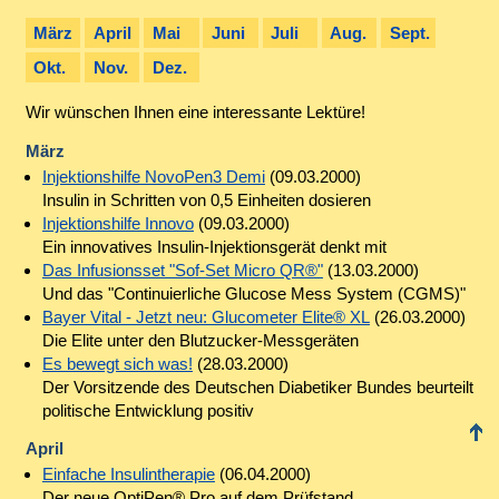
März
April
Mai
Juni
Juli
Aug.
Sept.
Okt.
Nov.
Dez.
Wir wünschen Ihnen eine interessante Lektüre!
März
Injektionshilfe NovoPen3 Demi
(09.03.2000)
Insulin in Schritten von 0,5 Einheiten dosieren
Injektionshilfe Innovo
(09.03.2000)
Ein innovatives Insulin-Injektionsgerät denkt mit
Das Infusionsset "Sof-Set Micro QR®"
(13.03.2000)
Und das "Continuierliche Glucose Mess System (CGMS)"
Bayer Vital - Jetzt neu: Glucometer Elite® XL
(26.03.2000)
Die Elite unter den Blutzucker-Messgeräten
Es bewegt sich was!
(28.03.2000)
Der Vorsitzende des Deutschen Diabetiker Bundes beurteilt
politische Entwicklung positiv
April
Einfache Insulintherapie
(06.04.2000)
Der neue OptiPen® Pro auf dem Prüfstand