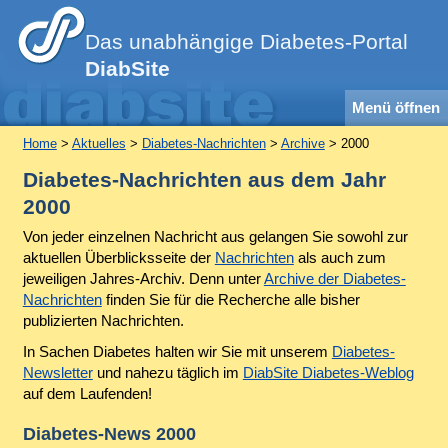
Das unabhängige Diabetes-Portal
DiabSite
Menü öffnen
Home
>
Aktuelles
>
Diabetes-Nachrichten
>
Archive
> 2000
Diabetes-Nachrichten aus dem Jahr
2000
Von jeder einzelnen Nachricht aus gelangen Sie sowohl zur
aktuellen Überblicksseite der
Nachrichten
als auch zum
jeweiligen Jahres-Archiv. Denn unter
Archive der Diabetes-
Nachrichten
finden Sie für die Recherche alle bisher
publizierten Nachrichten.
In Sachen Diabetes halten wir Sie mit unserem
Diabetes-
Newsletter
und nahezu täglich im
DiabSite Diabetes-Weblog
auf dem Laufenden!
Diabetes-News 2000