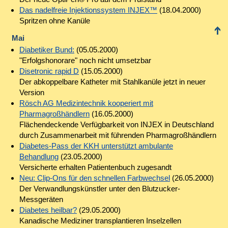
Das nadelfreie Injektionssystem INJEX™
(18.04.2000)
Spritzen ohne Kanüle
Mai
Diabetiker Bund:
(05.05.2000)
"Erfolgshonorare" noch nicht umsetzbar
Disetronic rapid D
(15.05.2000)
Der abkoppelbare Katheter mit Stahlkanüle jetzt in neuer
Version
Rösch AG Medizintechnik kooperiert mit
Pharmagroßhändlern
(16.05.2000)
Flächendeckende Verfügbarkeit von INJEX in Deutschland
durch Zusammenarbeit mit führenden Pharmagroßhändlern
Diabetes-Pass der KKH unterstützt ambulante
Behandlung
(23.05.2000)
Versicherte erhalten Patientenbuch zugesandt
Neu: Clip-Ons für den schnellen Farbwechsel
(26.05.2000)
Der Verwandlungskünstler unter den Blutzucker-
Messgeräten
Diabetes heilbar?
(29.05.2000)
Kanadische Mediziner transplantieren Inselzellen