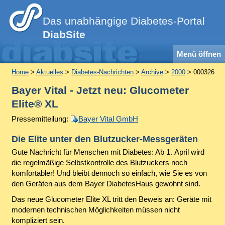
Das unabhängige Diabetes-Portal
DiabSite
Menü öffnen
Home
>
Aktuelles
>
Diabetes-Nachrichten
>
Archive
>
2000
> 000326
Bayer Vital - Jetzt neu: Glucometer
Elite® XL
Pressemitteilung:
Bayer Vital GmbH
Die Elite unter den Blutzucker-Messgeräten
Gute Nachricht für Menschen mit Diabetes: Ab 1. April wird
die regelmäßige Selbstkontrolle des Blutzuckers noch
komfortabler! Und bleibt dennoch so einfach, wie Sie es von
den Geräten aus dem Bayer DiabetesHaus gewohnt sind.
Das neue Glucometer Elite XL tritt den Beweis an: Geräte mit
modernen technischen Möglichkeiten müssen nicht
kompliziert sein.