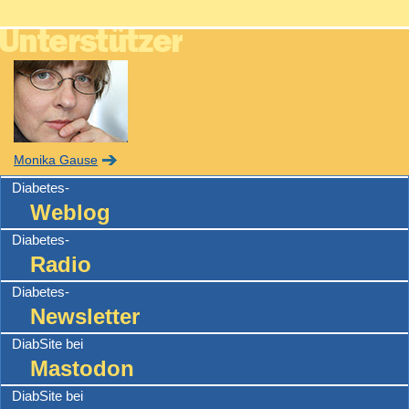
Monika Gause
Diabetes-
Weblog
Diabetes-
Radio
Diabetes-
Newsletter
DiabSite bei
Mastodon
DiabSite bei