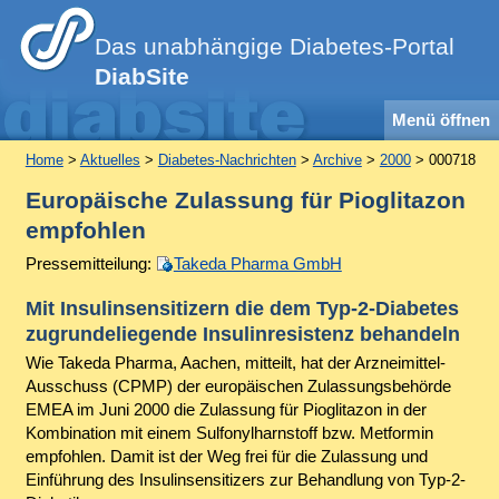
Das unabhängige Diabetes-Portal
DiabSite
Menü öffnen
Home
>
Aktuelles
>
Diabetes-Nachrichten
>
Archive
>
2000
> 000718
Europäische Zulassung für Pioglitazon
empfohlen
Pressemitteilung:
Takeda Pharma GmbH
Mit Insulinsensitizern die dem Typ-2-Diabetes
zugrundeliegende Insulinresistenz behandeln
Wie Takeda Pharma, Aachen, mitteilt, hat der Arzneimittel-
Ausschuss (CPMP) der europäischen Zulassungsbehörde
EMEA im Juni 2000 die Zulassung für Pioglitazon in der
Kombination mit einem Sulfonylharnstoff bzw. Metformin
empfohlen. Damit ist der Weg frei für die Zulassung und
Einführung des Insulinsensitizers zur Behandlung von Typ-2-